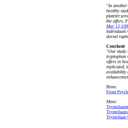
"
In another
healthy stud
platelet ser
the offers. 
Mar 13;109
individuals 
dorsal raphe
Conclusie
"
Our study 
tryptophan s
offers in he
replicated, 
availability
enhancement
Bron:
Front Psych
Meer:
Tryptofaanm
Tryptofaans
Tryptofaan v