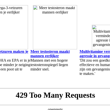
etzuren maken je
Meer testosteron maakt
Multivitamine ver
mannen eerlijker
agressie in gevang
HA en EPA er in je
Mannen met een hogere
'Dit zou een goedk
oe minder je neiging
testosteronspiegel liegen
effectieve en huma
een poot uit te
minder snel.
zijn om gevangeniss
te maken.'