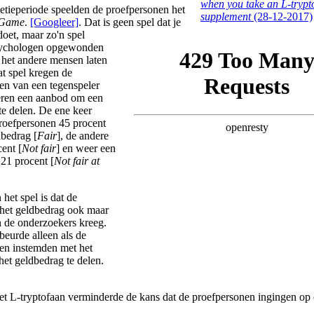
when you take an L-tryp
etieperiode speelden de proefpersonen het
supplement
(28-12-2017)
 Game
.
[Googleer]
. Dat is geen spel dat je
doet, maar zo'n spel
ychologen opgewonden
e het andere mensen laten
at spel kregen de
en van een tegenspeler
eren een aanbod om een
te delen. De ene keer
roefpersonen 45 procent
dbedrag [
Fair
], de andere
ent [
Not fair
] en weer een
 21 procent [
Not fair at
het spel is dat de
 het geldbedrag ook maar
de onderzoekers kreeg.
beurde alleen als de
en instemden met het
et geldbedrag te delen.
et L-tryptofaan verminderde de kans dat de proefpersonen ingingen op 