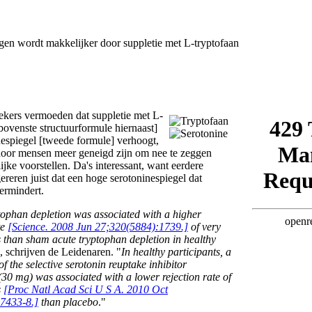
kers vermoeden dat suppletie met L-
bovenste structuurformule hiernaast]
nespiegel [tweede formule] verhoogt,
door mensen meer geneigd zijn om nee te zeggen
ijke voorstellen. Da's interessant, want eerdere
ereren juist dat een hoge serotoninespiegel dat
ermindert.
tophan depletion was associated with a higher
te
[Science. 2008 Jun 27;320(5884):1739.]
of very
s than sham acute tryptophan depletion in healthy
, schrijven de Leidenaren. "
In healthy participants, a
of the selective serotonin reuptake inhibitor
(30 mg) was associated with a lower rejection rate of
s
[Proc Natl Acad Sci U S A. 2010 Oct
7433-8.]
than placebo
."