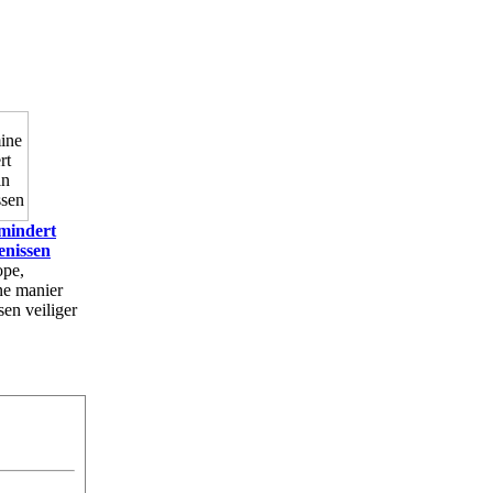
mindert
enissen
ope,
ne manier
en veiliger