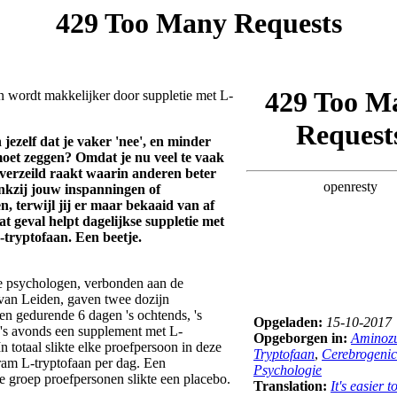
n wordt makkelijker door suppletie met L-
 jezelf dat je vaker 'nee', en minder
moet zeggen? Omdat je nu veel te vaak
s verzeild raakt waarin anderen beter
kzij jouw inspanningen of
n, terwijl jij er maar bekaaid van af
t geval helpt dagelijkse suppletie met
-tryptofaan. Een beetje.
 psychologen, verbonden aan de
t van Leiden, gaven twee dozijn
en gedurende 6 dagen 's ochtends, 's
Opgeladen:
15-10-2017
's avonds een supplement met L-
Opgeborgen in:
Aminoz
In totaal slikte elke proefpersoon in deze
Tryptofaan
,
Cerebrogenic
ram L-tryptofaan per dag. Een
Psychologie
re groep proefpersonen slikte een placebo.
Translation:
It's easier t