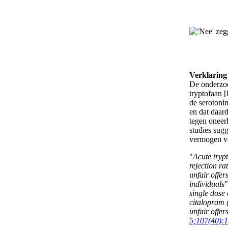
Verklaring
De onderzoe
tryptofaan [
de serotoni
en dat daar
tegen oneerl
studies sugg
vermogen v
"
Acute tryp
rejection ra
unfair offer
individuals
"
single dose 
citalopram 
unfair offer
5;107(40):1