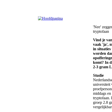
'Nee' zegge
tryptofaan
Vind je van
vaak 'ja', 
in situatie
worden dan
opofferinge
komt? In da
2-3 gram L
Studie
Nederlandse
universitei
proefperson
middags en 
tryptofaan. 
groep 2.8 g
vergelijkba