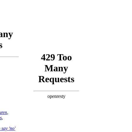
uren
,
s
,
o say 'no'