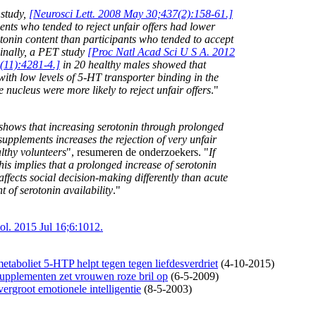
 study,
[Neurosci Lett. 2008 May 30;437(2):158-61.]
ents who tended to reject unfair offers had lower
otonin content than participants who tended to accept
Finally, a PET study
[Proc Natl Acad Sci U S A. 2012
(11):4281-4.]
in 20 healthy males showed that
with low levels of 5-HT transporter binding in the
 nucleus were more likely to reject unfair offers
."
shows that increasing serotonin through prolonged
upplements increases the rejection of very unfair
althy volunteers
", resumeren de onderzoekers. "
If
this implies that a prolonged increase of serotonin
 affects social decision-making differently than acute
 of serotonin availability
."
ol. 2015 Jul 16;6:1012.
etaboliet 5-HTP helpt tegen tegen liefdesverdriet
(4-10-2015)
upplementen zet vrouwen roze bril op
(6-5-2009)
ergroot emotionele intelligentie
(8-5-2003)