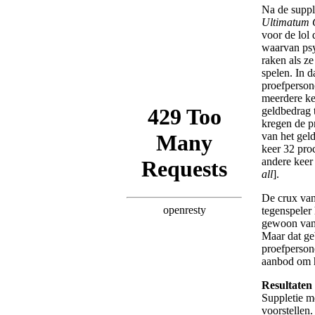
Na de suppl
Ultimatum
voor de lol 
waarvan ps
raken als z
spelen. In d
proefperson
meerdere k
geldbedrag 
kregen de p
van het gel
keer 32 proc
andere keer
all
].
De crux van 
tegenspeler
gewoon van 
Maar dat ge
proefperson
aanbod om h
Resultaten
Suppletie m
voorstellen.