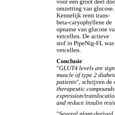
voor een groot deel do
omzetting van glucose.
Kennelijk remt trans-
beta-caryophyllene de
opname van glucose v
vetcellen. De actieve
stof in PipeNig-FL was 
vetcellen.
Conclusie
"
GLUT4 levels are signi
muscle of type 2 diabeti
patients
", schrijven de
therapeutic compounds
expression/translocatio
and reduce insulin resi
"
Several plant-derived 