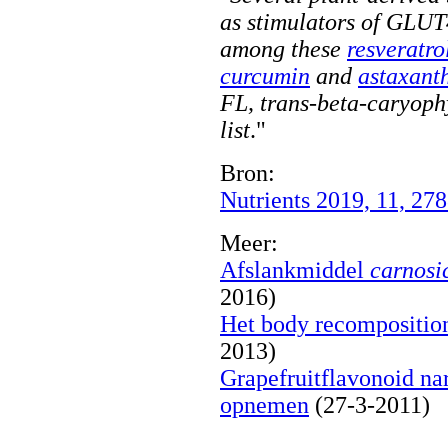
as stimulators of GLUT
among these
resveratro
curcumin
and
astaxant
FL, trans-beta-caryophy
list
."
Bron:
Nutrients 2019, 11, 27
Meer:
Afslankmiddel
carnosi
2016)
Het body recomposition
2013)
Grapefruitflavonoid na
opnemen
(27-3-2011)