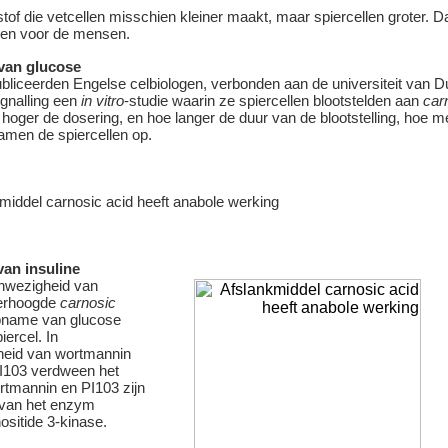
stof die vetcellen misschien kleiner maakt, maar spiercellen groter. Da
gen voor de mensen.
an glucose
ubliceerden Engelse celbiologen, verbonden aan de universiteit van D
ignalling een
in vitro
-studie waarin ze spiercellen blootstelden aan
car
hoger de dosering, en hoe langer de duur van de blootstelling, hoe m
amen de spiercellen op.
an insuline
nwezigheid van
verhoogde
carnosic
name van glucose
iercel. In
eid van wortmannin
I103 verdween het
rtmannin en PI103 zijn
van het enzym
ositide 3-kinase.