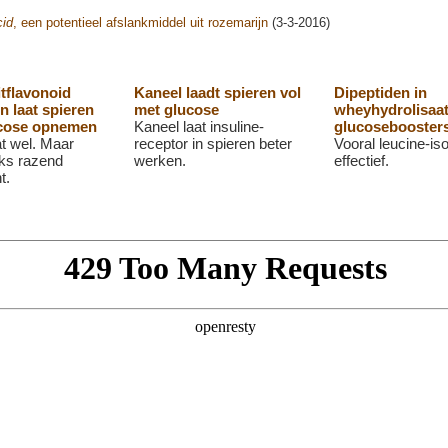
cid
, een potentieel afslankmiddel uit rozemarijn
(3-3-2016)
tflavonoid
Kaneel laadt spieren vol
Dipeptiden in
n laat spieren
met glucose
wheyhydrolisaat
cose opnemen
Kaneel laat insuline-
glucosebooster
at wel. Maar
receptor in spieren beter
Vooral leucine-iso
ks razend
werken.
effectief.
t.