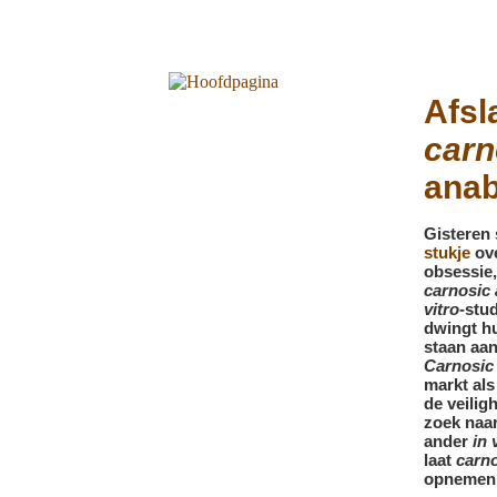
Afsl
carn
anab
Gisteren
stukje
ove
obsessie,
carnosic 
vitro
-stud
dwingt hu
staan aa
Carnosic
markt als
de veilig
zoek naar
ander
in 
laat
carno
opnemen