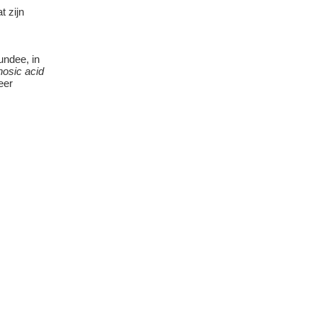
t zijn
undee, in
nosic acid
eer