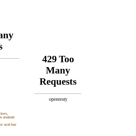
rkers
,
e anabole
ic acid has