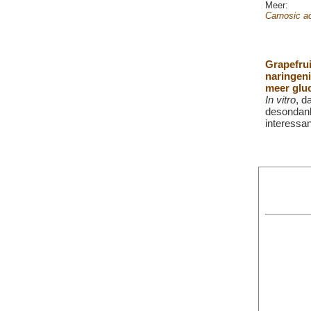
Meer:
Carnosic a
Grapefrui
naringeni
meer glu
In vitro
, d
desondan
interessan