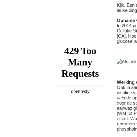
Kijk. Een 
leuke din
Opname v
In 2014 p
Cellular S
[CA]. Hoe 
glucose n
Werking v
Ook in aa
insuline 
acid
de op
door de sp
aanwezigh
[WM] of P
effect. Wo
remmers 
phosphoin