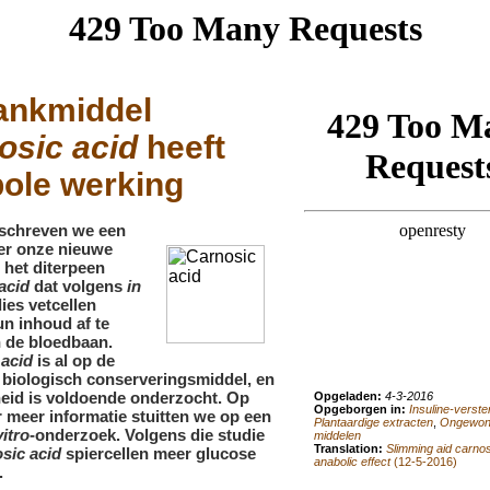
ankmiddel
osic acid
heeft
ole werking
 schreven we een
r onze nieuwe
 het diterpeen
acid
dat volgens
in
ies vetcellen
n inhoud af te
n de bloedbaan.
 acid
is al op de
 biologisch conserveringsmiddel, en
heid is voldoende onderzocht. Op
Opgeladen:
4-3-2016
Opgeborgen in:
Insuline-verste
 meer informatie stuitten we op een
Plantaardige extracten
,
Ongewon
vitro
-onderzoek. Volgens die studie
middelen
Translation:
Slimming aid carnos
sic acid
spiercellen meer glucose
anabolic effect
(12-5-2016)
.