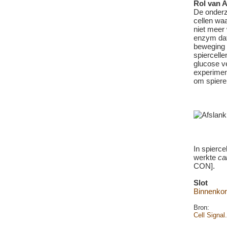
Rol van
De onder
cellen wa
niet meer
enzym dat
beweging 
spiercelle
glucose v
experimen
om spiere
In spierc
werkte
ca
CON].
Slot
Binnenkor
Bron:
Cell Signal