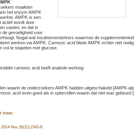
 AMPK
zoekers maakten
arin het enzym AMPK
 werkte. AMPK is een
 actief wordt door
en vasten, en dat in
n de gevoeligheid voor
erhoogt. Nogal wat insulineversterkers waarmee de supplementenind
teert werken via AMPK.
Carnosic acid
bleek AMPK echter niet nodig
n vol te stapelen met glucose.
ellen waarin de onderzoekers AMPK hadden uitgeschakeld [AMPK-al
rnosic acid
even goed als in spiercellen waarin dat niet was gebeurd 
t meer
.
. 2014 Nov;26(11):2343-9.