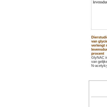
Dierstudi
van glyc
verlengt
levensdu
procent
GlyNAC i
van gelijk
N-acetylc