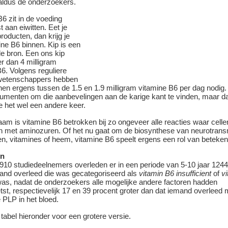
 aldus de onderzoekers.
6 zit in de voeding
t aan eiwitten. Eet je
producten, dan krijg je
ne B6 binnen. Kip is een
de bron. Een ons kip
r dan 4 milligram
6. Volgens reguliere
wetenschappers hebben
en ergens tussen de 1.5 en 1.9 milligram vitamine B6 per dag nodig. 
umenten om die aanbevelingen aan de karige kant te vinden, maar d
 het wel een andere keer.
haam is vitamine B6 betrokken bij zo ongeveer alle reacties waar cell
n met aminozuren. Of het nu gaat om de biosynthese van neurotransm
n, vitamines of heem, vitamine B6 speelt ergens een rol van beteken
en
910 studiedeelnemers overleden er in een periode van 5-10 jaar 124
mand overleed die was gecategoriseerd als
vitamin B6 insufficient
of
v
as, nadat de onderzoekers alle mogelijke andere factoren hadden
st, respectievelijk 17 en 39 procent groter dan dat iemand overleed 
 PLP in het bloed.
 tabel hieronder voor een grotere versie.