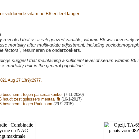
e
y revealed that as a categorized variable, vitamin B6 was inversely 
ause mortality after multivariate adjustment, including sociodemograph
le factors
", resumeren de onderzoekers.
dings suggest that maintaining a sufficient level of serum vitamin B6
use mortality risk in the general population
."
2021 Aug 27;13(9):2977.
6 beschermt tegen pancreaskanker
(7-11-2020)
 houdt zestigplussers mentaal fit
(16-1-2017)
6 beschermt tegen Parkinson
(29-9-2015)