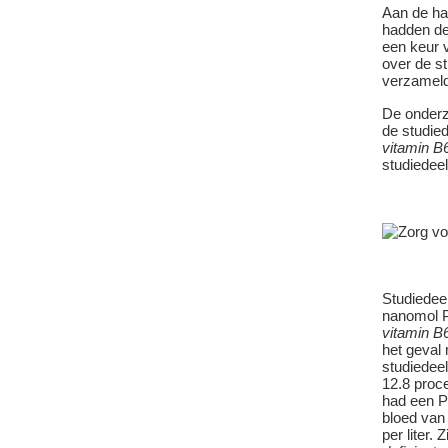
Aan de ha
hadden de
een keur 
over de s
verzameld
De onderz
de studied
vitamin B6
studiedee
Studiedee
nanomol P
vitamin B6
het geval
studiedee
12.8 proce
had een P
bloed van
per liter. 