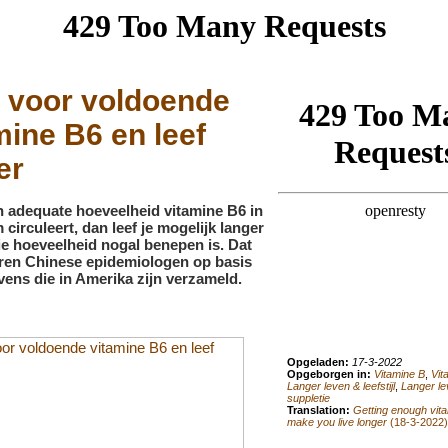
 voor voldoende
mine B6 en leef
er
n adequate hoeveelheid vitamine B6 in
 circuleert, dan leef je mogelijk langer
ie hoeveelheid nogal benepen is. Dat
ren Chinese epidemiologen op basis
ens die in Amerika zijn verzameld.
Opgeladen:
17-3-2022
Opgeborgen in:
Vitamine B
,
Vit
Langer leven & leefstijl
,
Langer le
suppletie
Translation:
Getting enough vita
make you live longer
(18-3-2022)