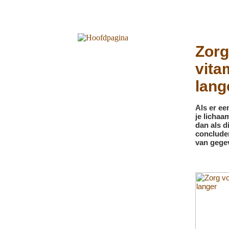
Zorg
vita
lang
Als er ee
je lichaam
dan als d
conclude
van gegev