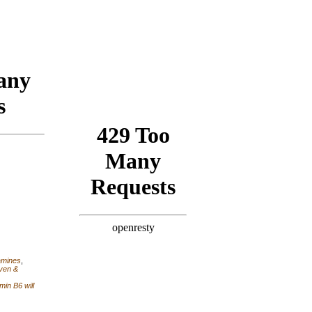
amines
,
ven &
min B6 will