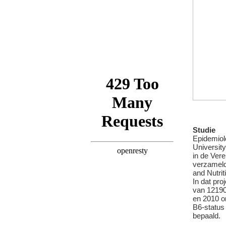
Studie
Epidemio
Universit
in de Ver
verzameld
and Nutri
In dat pr
van 12190
en 2010 o
B6-status
bepaald.