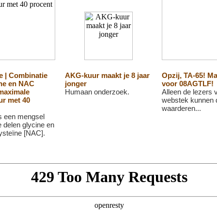
e | Combinatie
AKG-kuur maakt je 8 jaar
Opzij, TA-65! Ma
ine en NAC
jonger
voor 08AGTLF!
 maximale
Humaan onderzoek.
Alleen de lezers
ur met 40
webstek kunnen 
waarderen...
s een mengsel
e delen glycine en
ysteïne [NAC].