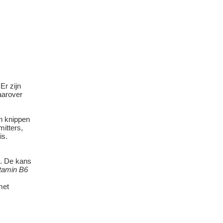
Er zijn
aarover
en knippen
itters,
is.
4. De kans
itamin B6
met