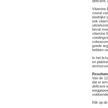
deficient
,
Vitamine B
vooral vas
eiwitrijke 
ook vitami
uitsteken
bevat mee
vitamine B
voedings
volwassen
goede arg
hebben we
In het lic
en plakke
aminozure
Resultat
Van de 12
dat er ie
deficient
w
weggepoet
voldoende
Klik op de