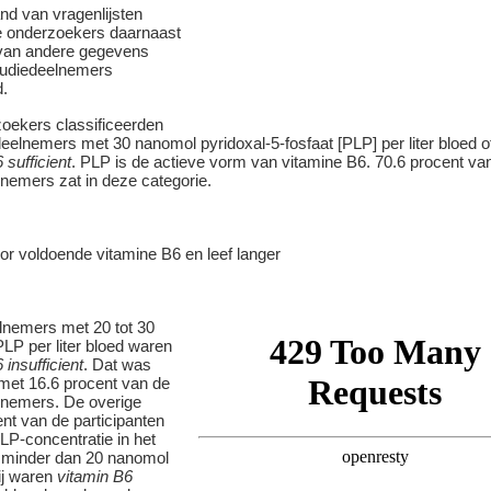
nd van vragenlijsten
 onderzoekers daarnaast
van andere gegevens
tudiedeelnemers
.
oekers classificeerden
eelnemers met 30 nanomol pyridoxal-5-fosfaat [PLP] per liter bloed o
 sufficient
. PLP is de actieve vorm van vitamine B6. 70.6 procent va
lnemers zat in deze categorie.
lnemers met 20 tot 30
LP per liter bloed waren
 insufficient
. Dat was
 met 16.6 procent van de
lnemers. De overige
nt van de participanten
LP-concentratie in het
 minder dan 20 nanomol
Zij waren
vitamin B6