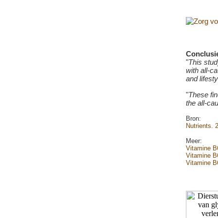
Conclusi
"
This stud
with all-c
and lifesty
"
These fin
the all-ca
Bron:
Nutrients. 
Meer:
Vitamine B
Vitamine B6
Vitamine B