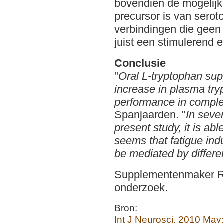
bovendien de mogelijkh
precursor is van sero
verbindingen die geen
juist een stimulerend 
Conclusie
"
Oral L-tryptophan sup
increase in plasma try
performance in compl
Spanjaarden. "
In seve
present study, it is abl
seems that fatigue ind
be mediated by differ
Supplementenmaker Rec
onderzoek.
Bron:
Int J Neurosci. 2010 May