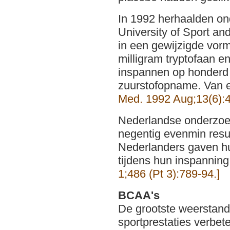
In 1992 herhaalden o
University of Sport an
in een gewijzigde vor
milligram tryptofaan e
inspannen op honderd
zuurstofopname. Van e
Med. 1992 Aug;13(6):4
Nederlandse onderzoe
negentig evenmin resul
Nederlanders gaven hu
tijdens hun inspanning
1;486 (Pt 3):789-94.]
BCAA's
De grootste weerstand 
sportprestaties verbet