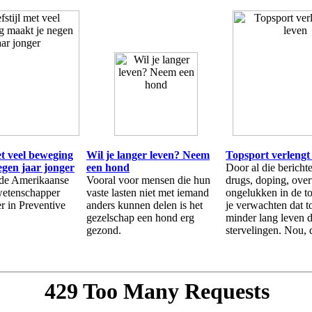
et veel beweging
Wil je langer leven? Neem
Topsport verlengt 
egen jaar jonger
een hond
Door al die bericht
t de Amerikaanse
Vooral voor mensen die hun
drugs, doping, over
etenschapper
vaste lasten niet met iemand
ongelukken in de t
r in Preventive
anders kunnen delen is het
je verwachten dat t
gezelschap een hond erg
minder lang leven
gezond.
stervelingen. Nou, d