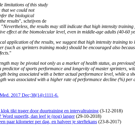
e limitations of this study
 that we could not
nfer the biological
the results
", schrijven de
 "
Nevertheless, the results may still indicate that high intensity trainin
ive effect at the biomolecular level, even in middle-age adults (40-60 y
cal application of the results, we suggest that high intensity training to
r (such as sprinters training mode) should be encouraged also because
fects
."
ength may be pivotal not only as a marker of health status, as previousl
a predictor of sports performance and longevity of master sprinters, wi
gth being associated with a better actual performance level, while a sh
ngth was associated with a higher rate of performance decline (%) per
s Med. 2017 Dec;38(14):1111-6.
klok tikt trager door duurtraining en intervaltraining
(3-12-2018)
t? Word superfit, dan leef je (nog) langer
(29-10-2018)
en paar kilometer per dag, en halveer je sterftekans
(23-8-2017)