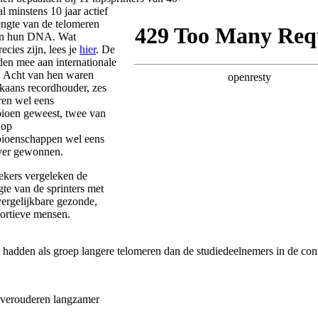
al minstens 10 jaar actief
engte van de telomeren
in hun DNA. Wat
ecies zijn, lees je
hier
. De
den mee aan internationale
. Acht van hen waren
aans recordhouder, zes
en wel eens
ioen geweest, twee van
 op
ioenschappen wel eens
lver gewonnen.
kers vergeleken de
gte van de sprinters met
vergelijkbare gezonde,
portieve mensen.
s hadden als groep langere telomeren dan de studiedeelnemers in de con