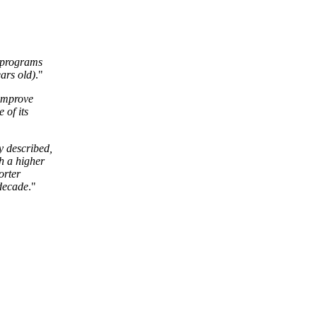
g programs
ears old)
."
 improve
 of its
y described,
th a higher
orter
 decade
."