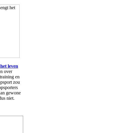
het leven
en over
training en
opsport zou
opsporters
 dan gewone
us niet.