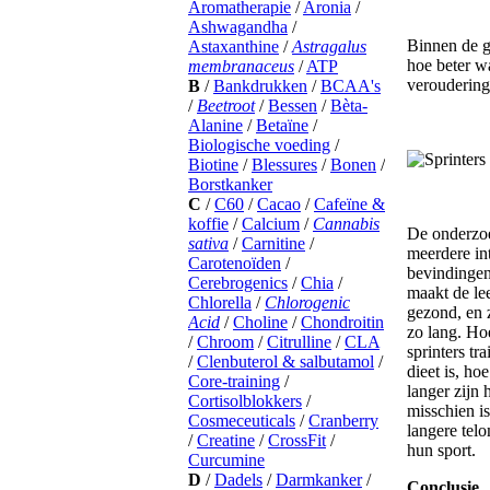
Binnen de g
hoe beter w
veroudering
De onderzoe
meerdere in
bevindingen
maakt de lee
gezond, en 
zo lang. Ho
sprinters tr
dieet is, ho
langer zijn
misschien i
langere telo
hun sport.
Conclusie