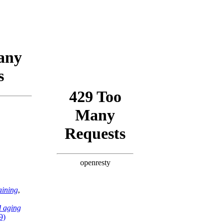
aining
,
d aging
9)