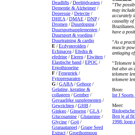
"
The possibl
may include
accurately i
causality of 
Brazilianen.
have a posit
"
As a practi
muscle powe
antiaging ef
"
Telomere l
but also as 
telomere len
telomere le
Bron:
Int J Sport
Meer:
Biologische 
Ben je al fi
1998: loop e