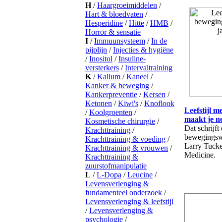
Leefstijl m
maakt je n
Dat schrijf
bewegingsw
Larry Tucke
Medicine.