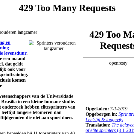
erouderen langzamer
ng en
ining
de levensduur
,
we een maand
l, dat geldt
lijk ook voor
sprinttraining.
nclusie komen
se
etenschappers van de Universidade
 Brasilia in een kleine humane studie.
t onderzoek hebben elitesprinters van
Opgeladen:
7-1-2019
leeftijd langere telomeren dan
Opgeborgen in:
Sprinttr
ftijdgenoten die niet aan sport doen.
Leefstijl & longevity
Translation:
The delaye
of elite sprinters
(8-1-201
nen bepaalden bij 11 topsprinters van 40-