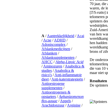
70 jaar, die 
waren, de l
[
T/S-ratio
] 
telomeren pr
sprinters de
wedstrijden
Zuid-Amerik
van hen war
wereldkamp
hen hadden
wereldkamp
brons of zi
De onderzoe
telomeerlen
die van 10 
maar niet s
Resultaten
De sprinter