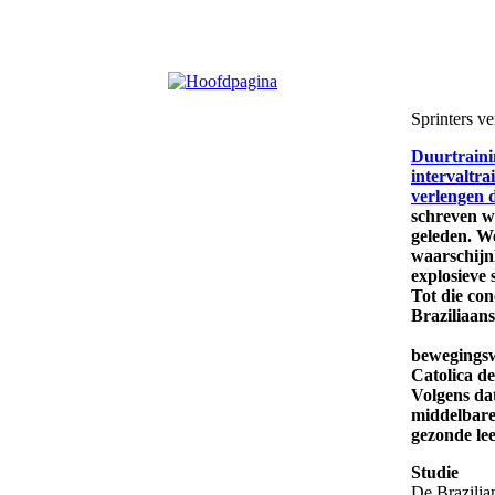
Sprinters v
Duurtraini
intervaltra
verlengen 
schreven 
geleden. We
waarschijn
explosieve 
Tot die co
Braziliaan
bewegingsw
Catolica de
Volgens da
middelbare 
gezonde lee
Studie
De Brazilia