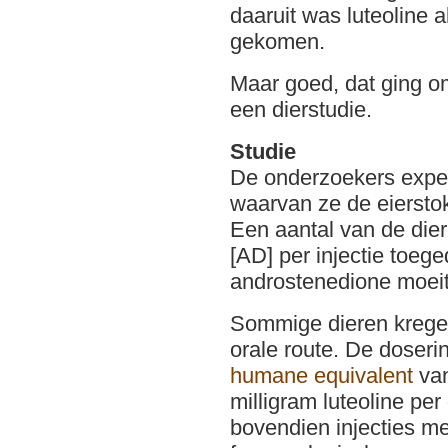
daaruit was luteoline 
gekomen.
Maar goed, dat ging 
een dierstudie.
Studie
De onderzoekers expe
waarvan ze de eiersto
Een aantal van de die
[AD] per injectie toe
androstenedione moeite
Sommige dieren kregen
orale route. De doserin
humane equivalent
van
milligram luteoline p
bovendien injecties me