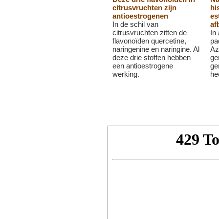
citrusvruchten zijn
hi
antioestrogenen
es
In de schil van
af
citrusvruchten zitten de
In
flavonoïden quercetine,
pa
naringenine en naringine. Al
Az
deze drie stoffen hebben
ge
een antioestrogene
ge
werking.
hee