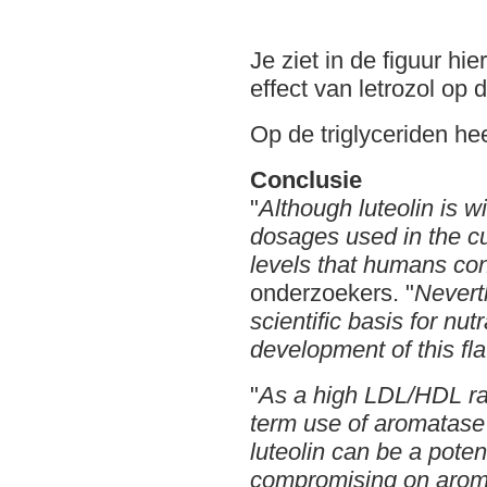
Je ziet in de figuur hi
effect van letrozol op 
Op de triglyceriden hee
Conclusie
"
Although luteolin is wi
dosages used in the c
levels that humans c
onderzoekers. "
Neverth
scientific basis for nu
development of this fl
"
As a high LDL/HDL rat
term use of aromatase i
luteolin can be a pot
compromising on aro