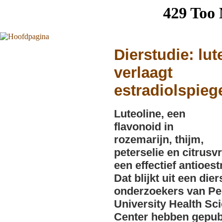
Dierstudie: lut
verlaagt
estradiolspieg
Luteoline, een
flavonoid in
rozemarijn, thijm,
peterselie en citrusv
een effectief antioes
Dat blijkt uit een dier
onderzoekers van Pe
University Health Sc
Center hebben gepubl