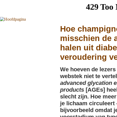
Hoe champign
misschien de 
halen uit diab
veroudering v
We hoeven de lezers
webstek niet te vertel
advanced glycation 
products
[AGEs] heel
slecht zijn. Hoe meer
je lichaam circuleert 
bijvoorbeeld omdat j
voorstadium van typ