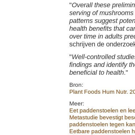
"
Overall these prelimin
serving of mushrooms to
patterns suggest poten
health benefits that c
over time in adults pr
schrijven de onderzoe
"
Well-controlled studi
findings and identify
beneficial to health
."
Bron:
Plant Foods Hum Nutr. 2
Meer:
Eet paddenstoelen en lee
Metastudie bevestigt be
paddenstoelen tegen ka
Eetbare paddenstoelen h