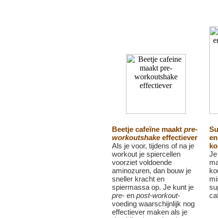
Beetje cafeïne maakt
pre-
Su
workoutshake
effectiever
en
Als je voor, tijdens of na je
ko
workout je spiercellen
Je 
voorziet voldoende
ma
aminozuren, dan bouw je
ko
sneller kracht en
mi
spiermassa op. Je kunt je
su
pre
- en
post-workout
-
ca
voeding waarschijnlijk nog
effectiever maken als je