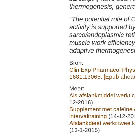
thermogenesis, genera
"
The potential role of
activity is supported 
sarco/endoplasmic re
muscle work efficiency
adaptive thermogenes
Bron:
Clin Exp Pharmacol Physi
1681.13065. [Epub ahead 
Meer:
Als afslankmiddel werkt c
12-2016)
Supplement met cafeïne e
intervaltraining
(14-12-20
Afslankdieet werkt twee 
(13-1-2015)