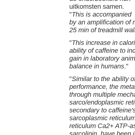
uitkomsten samen.
"
This is accompanied
by an amplification of
25 min of treadmill wa
"
This increase in calo
ability of caffeine to 
gain in laboratory ani
balance in humans
."
"
Similar to the ability 
performance, the metab
through multiple mech
sarco/endoplasmic ret
secondary to caffeine
sarcoplasmic reticulu
reticulum Ca2+ ATP-as
sarcolipin, have been 