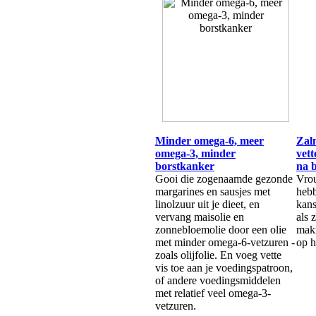
Minder omega-6, meer
Zal
omega-3, minder
vett
borstkanker
na 
Gooi die zogenaamde gezonde
Vrou
margarines en sausjes met
hebb
linolzuur uit je dieet, en
kans
vervang maisolie en
als 
zonnebloemolie door een olie
makr
met minder omega-6-vetzuren -
op h
zoals olijfolie. En voeg vette
vis toe aan je voedingspatroon,
of andere voedingsmiddelen
met relatief veel omega-3-
vetzuren.