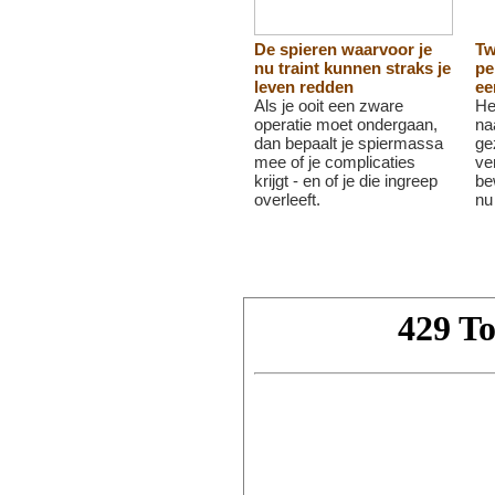
De spieren waarvoor je
Tw
nu traint kunnen straks je
pe
leven redden
ee
Als je ooit een zware
He
operatie moet ondergaan,
na
dan bepaalt je spiermassa
ge
mee of je complicaties
ve
krijgt - en of je die ingreep
be
overleeft.
nu