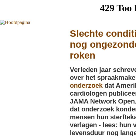
Slechte conditi
nog ongezond
roken
Verleden jaar schrev
over het spraakmak
onderzoek
dat Ameri
cardiologen publicee
JAMA Network Open.
dat onderzoek konden
mensen hun sterftek
verlagen - lees: hun
levensduur nog lang