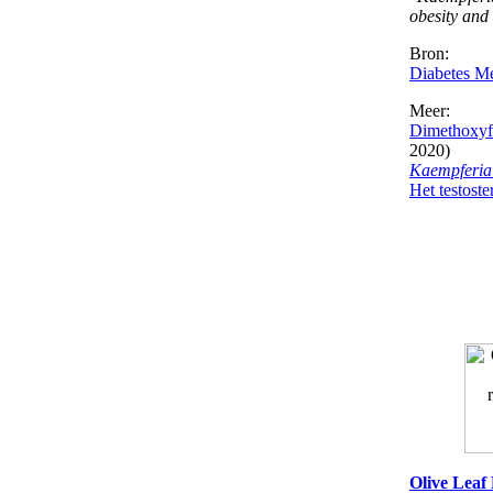
obesity and
Bron:
Diabetes M
Meer:
Dimethoxyf
2020)
Kaempferia 
Het testost
Olive Leaf