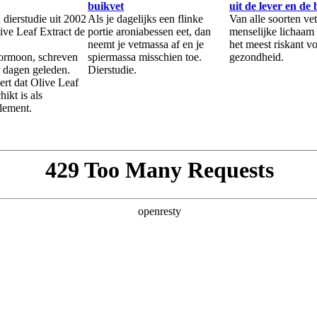
buikvet
uit de lever en de 
 dierstudie uit 2002
Als je dagelijks een flinke
Van alle soorten vet
ive Leaf Extract de
portie aroniabessen eet, dan
menselijke lichaam 
neemt je vetmassa af en je
het meest riskant v
hormoon, schreven
spiermassa misschien toe.
gezondheid.
 dagen geleden.
Dierstudie.
ert dat Olive Leaf
hikt is als
lement.