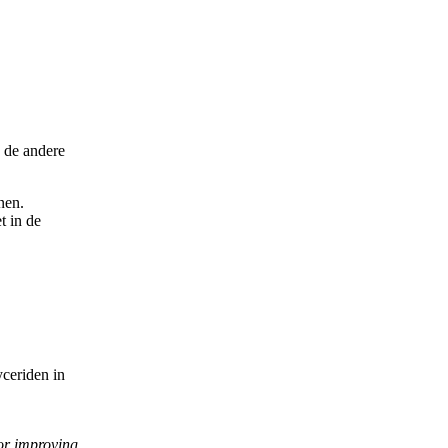
n de andere
nen.
t in de
yceriden in
/or improving