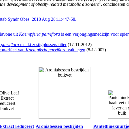
 the development of obesity-related metabolic disorders
", concluderen d
etab Syndr Obes. 2018 Aug 28;11:447-58.
lavone uit
Kaempferia parviflora
is een verjongingsmedicijn voor spie
parviflora
maakt zestigplussers fitter
(17-11-2012)
eron-effect van
Kaempferia parviflora
valt tegen
(8-1-2007)
 Extract reduceert
Aroniabessen bestrijden
Pantethinekuurtje 