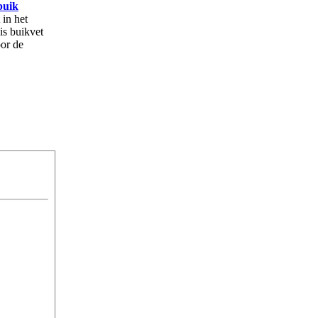
buik
 in het
is buikvet
oor de