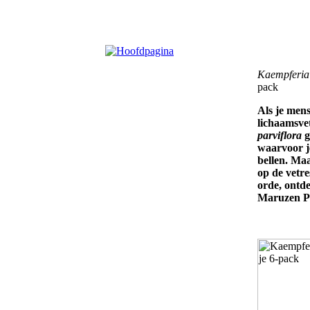
Kaempferia 
pack
Als je men
lichaamsve
parviflora
g
waarvoor je
bellen. Maa
op de vetre
orde, ontd
Maruzen P