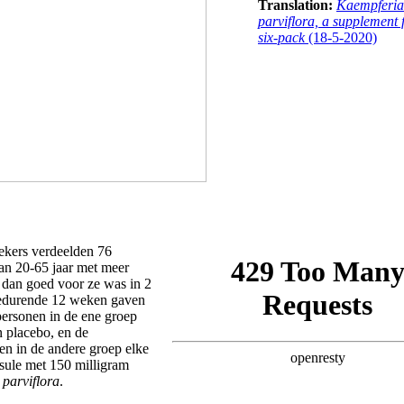
Translation:
Kaempferia
parviflora, a supplement 
six-pack
(18-5-2020)
kers verdeelden 76
an 20-65 jaar met meer
 dan goed voor ze was in 2
edurende 12 weken gaven
personen in de ene groep
n placebo, en de
en in de andere groep elke
sule met 150 milligram
parviflora
.