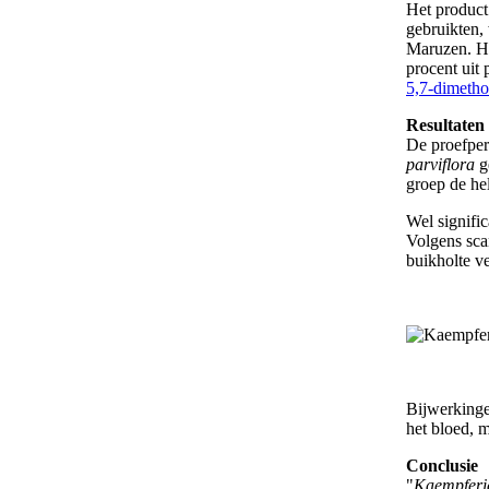
Het product
gebruikten,
Maruzen. He
procent uit
5,7-dimeth
Resultaten
De proefpe
parviflora
ge
groep de hel
Wel signific
Volgens sca
buikholte v
Bijwerkinge
het bloed, m
Conclusie
"
Kaempferia