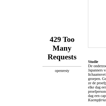
Studie
De onderzoe
Japanners v
lichaamsvet
groepen. G
ze de proef
elke dag ee
proefperson
dag een cap
Kaempferia 