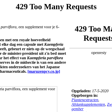
parviflora
, een supplement voor je 6-
sen met een royale hoeveelheid
t elke dag een capsule met
Kaempferia
eeft, gebeurt er niets op de weegschaal
 de minister-president uit z'n bed moet
r het effect van
Kaempferia parviflora
serves in de midsectie is van een andere
ekten onderzoekers van het Japanse
harmaceuticals.
[maruzenpcy.co.jp]
Opgeladen:
17-5-2020
Opgeborgen in:
Plantenextracten
,
Afslanksupplementen
,
Zw
gember