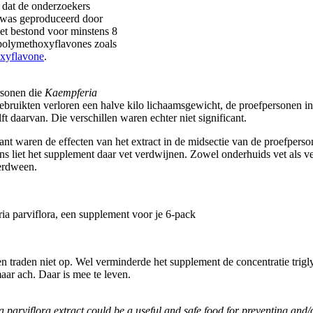
 dat de onderzoekers
 was geproduceerd door
t bestond voor minstens 8
 polymethoxyflavones zoals
oxyflavone
.
rsonen die
Kaempferia
bruikten verloren een halve kilo lichaamsgewicht, de proefpersonen i
ft daarvan. Die verschillen waren echter niet significant.
ant waren de effecten van het extract in de midsectie van de proefperso
ns liet het supplement daar vet verdwijnen. Zowel onderhuids vet als ve
erdween.
n traden niet op. Wel verminderde het supplement de concentratie trigl
aar ach. Daar is mee te leven.
 parviflora extract could be a useful and safe food for preventing and