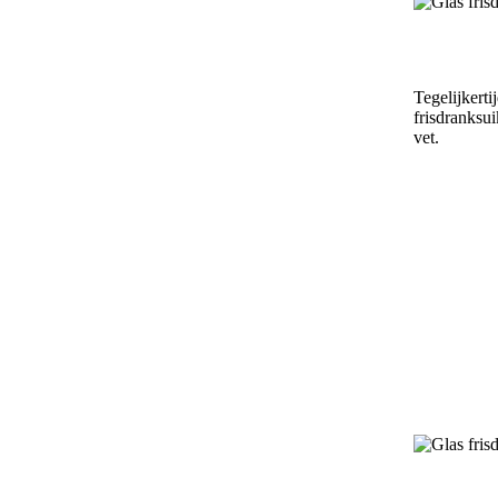
Tegelijkert
frisdranksu
vet.