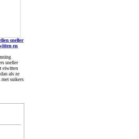
llen sneller
witten en
anning
rs sneller
t eiwitten
dan als ze
s met suikers