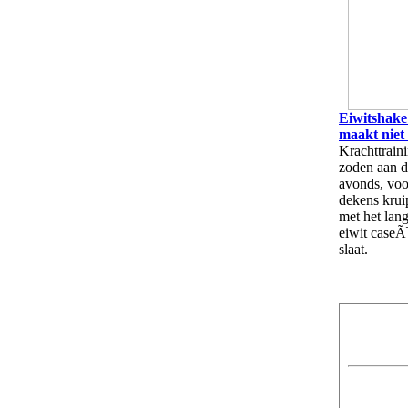
Eiwitshake
maakt niet
Krachttraini
zoden aan de
avonds, voo
dekens krui
met het la
eiwit caseÃ
slaat.