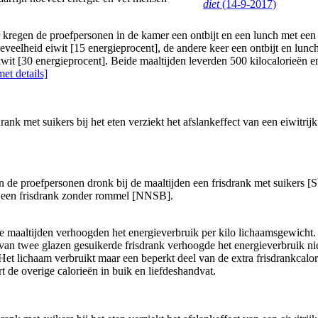
diet
(14-9-2017)
 kregen de proefpersonen in de kamer een ontbijt en een lunch met een
eveelheid eiwit [15 energieprocent], de andere keer een ontbijt en lunc
iwit [30 energieprocent]. Beide maaltijden leverden 500 kilocalorieën 
et details]
n de proefpersonen dronk bij de maaltijden een frisdrank met suikers [
 een frisdrank zonder rommel [NNSB].
ke maaltijden verhoogden het energieverbruik per kilo lichaamsgewicht
van twee glazen gesuikerde frisdrank verhoogde het energieverbruik ni
 Het lichaam verbruikt maar een beperkt deel van de extra frisdrankcalor
t de overige calorieën in buik en liefdeshandvat.