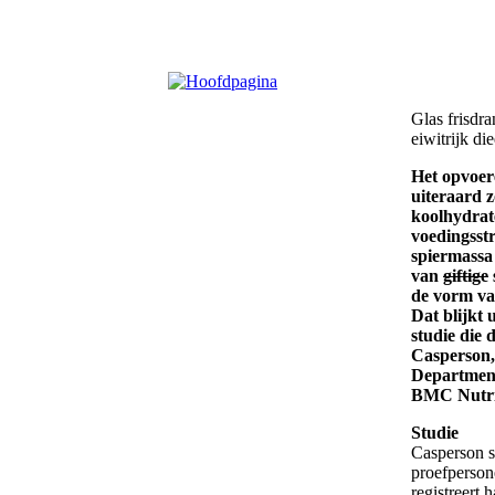
Glas frisdra
eiwitrijk die
Het opvoere
uiteraard z
koolhydrate
voedingsstr
spiermassa
van
giftige
de vorm van
Dat blijkt
studie die
Casperson,
Department 
BMC Nutri
Studie
Casperson s
proefperson
registreert 