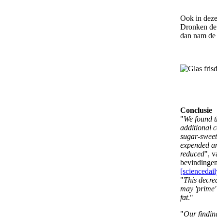
Ook in deze 
Dronken de p
dan nam de 
Conclusie
"
We found th
additional c
sugar-sweet
expended an
reduced
", 
bevindingen
[sciencedai
"
This decre
may 'prime'
fat
."
"
Our findin