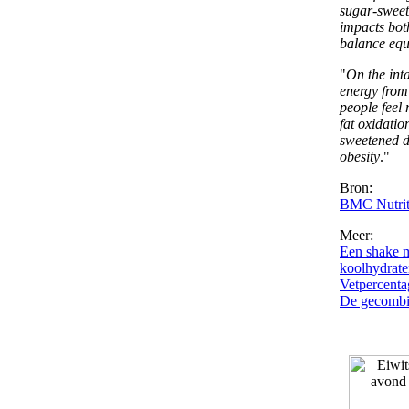
sugar-sweet
impacts both
balance equ
"
On the inta
energy from
people feel
fat oxidatio
sweetened dr
obesity
."
Bron:
BMC Nutrit
Meer:
Een shake m
koolhydrat
Vetpercenta
De gecombin