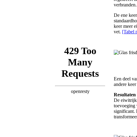
verbranden.
De ene keer
standaardho
keer meer e
vet.
[Tabel m
Een deel va
andere keer
Resultaten
De eiwitrij
toevoeging 
significant.
transformeer