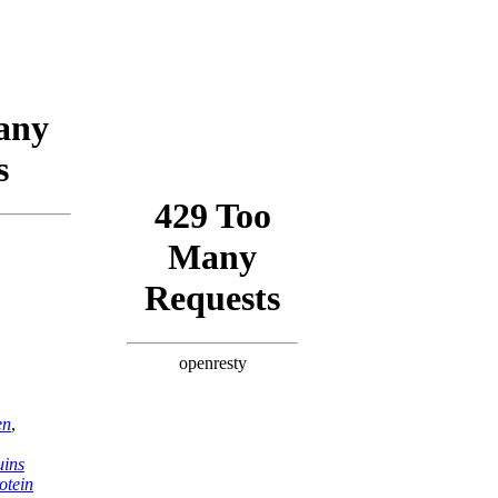
en
,
uins
otein