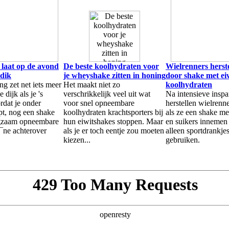
 laat op de avond
De beste koolhydraten voor
Wielrenners herste
 dik
je wheyshake zitten in honing
door shake met ei
ng zet net iets meer
Het maakt niet zo
koolhydraten
 dijk als je 's
verschrikkelijk veel uit wat
Na intensieve insp
rdat je onder
voor snel opneembare
herstellen wielrenne
pt, nog een shake
koolhydraten krachtsporters bij
als ze een shake me
ngzaam opneembare
hun eiwitshakes stoppen. Maar
en suikers innemen 
¯ne achterover
als je er toch eentje zou moeten
alleen sportdrankje
kiezen...
gebruiken.