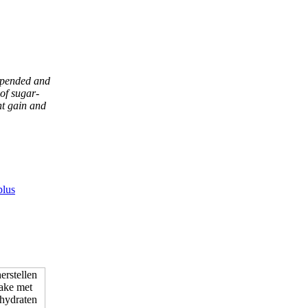
expended and
 of sugar-
ht gain and
plus