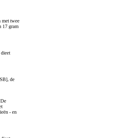
h met twee
en 17 gram
SSB], de
. De
et
ieën - en