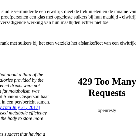
studie verminderde een eiwitrijk dieet de trek in eten en de inname van
roefpersonen een glas met opgeloste suikers bij hun maaltijd - eiwitrijk
verzadigende werking van hun maaltijden echter niet toe.
at about a third of the
alories provided by the
ened drinks were not
 fat metabolism was
vat Shanon Casperson haar
 in een persbericht samen.
ly.com July 21, 2017]
ased metabolic efficiency
 the body to store more
gs suggest that having a