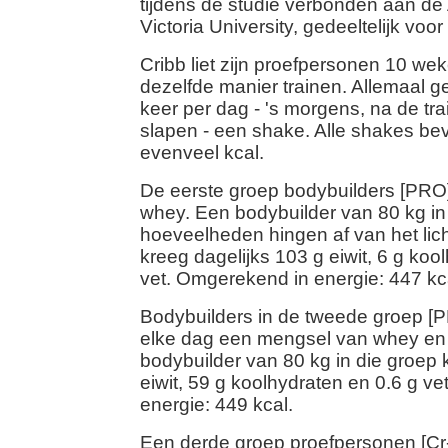
tijdens de studie verbonden aan de 
Victoria University, gedeeltelijk vo
Cribb liet zijn proefpersonen 10 we
dezelfde manier trainen. Allemaal ge
keer per dag - 's morgens, na de tra
slapen - een shake. Alle shakes be
evenveel kcal.
De eerste groep bodybuilders [PRO]
whey. Een bodybuilder van 80 kg in
hoeveelheden hingen af van het li
kreeg dagelijks 103 g eiwit, 6 g koo
vet. Omgerekend in energie: 447 kc
Bodybuilders in de tweede groep 
elke dag een mengsel van whey en
bodybuilder van 80 kg in die groep 
eiwit, 59 g koolhydraten en 0.6 g v
energie: 449 kcal.
Een derde groep proefpersonen [