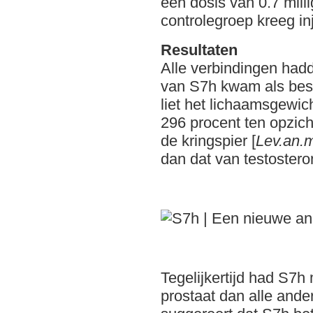
een dosis van 0.7 mill
controlegroep kreeg inj
Resultaten
Alle verbindingen had
van S7h kwam als best
liet het lichaamsgewi
296 procent ten opzich
de kringspier [
Lev.an.
dan dat van testostero
Tegelijkertijd had S7h
prostaat dan alle ande