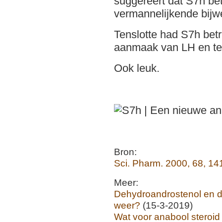
suggereert dat S7h be
vermannelijkende bijw
Tenslotte had S7h betr
aanmaak van LH en te
Ook leuk.
Bron:
Sci. Pharm. 2000, 68, 14
Meer:
Dehydroandrostenol en de
weer?
(15-3-2019)
Wat voor anabool steroid 