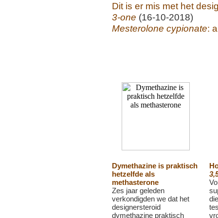
Dit is er mis met het des
3-one
(16-10-2018)
Mesterolone cypionate
: 
Dymethazine is praktisch
Ho
hetzelfde als
3,
methasterone
Vo
Zes jaar geleden
su
verkondigden we dat het
di
designersteroid
te
dymethazine praktisch
vr