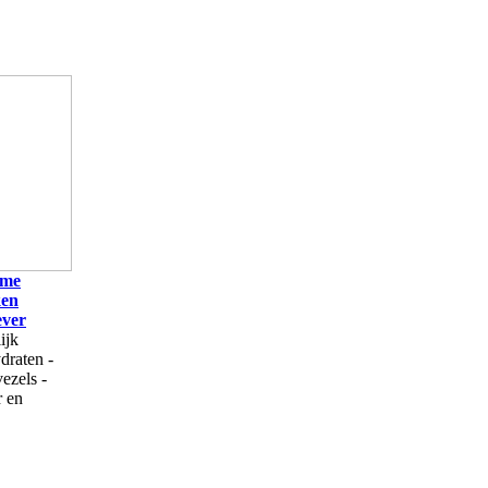
ame
ken
ever
ijk
draten -
ezels -
r en