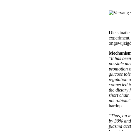
Die situatie 
experiment,
ongewijzigd
Mechanis
"
It has bee
possible me
promotion of
glucose tol
regulation o
connected to
the dietary 
short chain 
microbiota
"
hardop.
"
Thus, an i
by 30% and 
plasma acet