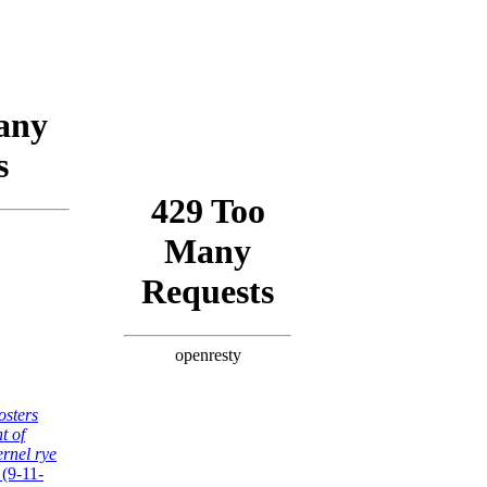
osters
t of
ernel rye
(9-11-