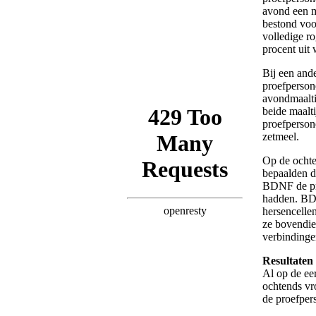
avond een m
bestond voo
volledige r
procent uit 
Bij een and
proefperson
avondmaalti
beide maalt
proefperson
zetmeel.
Op de ochte
bepaalden d
BDNF de pr
hadden. BD
hersencellen
ze bovendie
verbindinge
Resultaten
Al op de ee
ochtends vr
de proefper