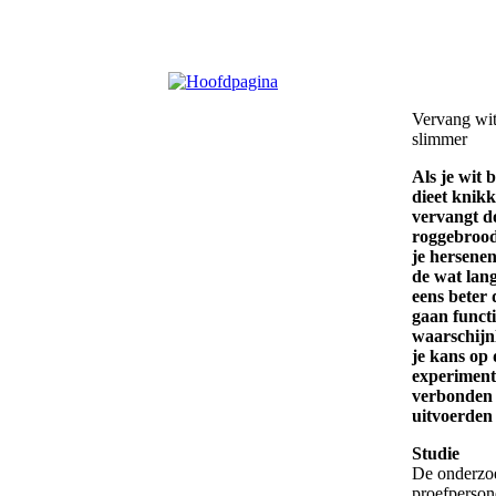
Vervang wit
slimmer
Als je wit 
dieet knikk
vervangt do
roggebrood
je hersene
de wat lan
eens beter
gaan funct
waarschijn
je kans op 
experiment
verbonden 
uitvoerden
Studie
De onderzoe
proefperson