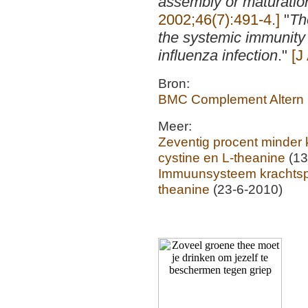
assembly or maturatio
2002;46(7):491-4.]
"
Th
the systemic immunity 
influenza infection
."
[J
Bron:
BMC Complement Altern 
Meer:
Zeventig procent minder 
cystine en L-theanine
(13
Immuunsysteem krachtsport
theanine
(23-6-2010)