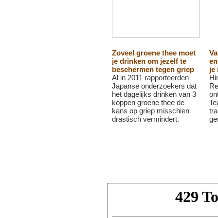
Zoveel groene thee moet
Va
je drinken om jezelf te
en
beschermen tegen griep
je
Al in 2011 rapporteerden
Hi
Japanse onderzoekers dat
Re
het dagelijks drinken van 3
on
koppen groene thee de
Te
kans op griep misschien
tr
drastisch vermindert.
ge