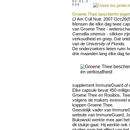
0 2 - 0 1 - 2
0 0 8
Groene Thee beschermt tegen 
(J Am Coll Nutr. 2007 Oct;26(5
Mensen die elke dag twee cap
van Groene Thee - wetenscha
Camellia sinensis
- slikken zi
verkoudheid en griep. Dat ont
van de
University of Florida
.
De onderzoekers lieten ruim 
drie maanden lang elke dag
tw
supplement ImmuneGuard of e
Elke capsule bevat 450 millig
Groene Thee en Rooibos. Twe
volgens de makers evenveel act
koppen Groene Thee.
Geestelijk vader van ImmuneGu
website van ImmuneGuard, J
Bukowski werkte mee aan het
dit stukje gaat. Hij werkte oo
studies naar het effect van he