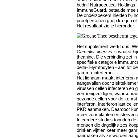
bedrijf Nutraceutical Holdings
ImmuneGuard, betaalde mee a
De onderzoekers hielden bij h
proefpersonen griep kregen o
Het resultaat zie je hieronder.
Het supplement werkt dus. We
Camellia sinensis
is waarschij
theanine. Die verbinding zet i
specifieke categorie immuunc
delta-T-lymfocyten - aan tot 
gamma-interferon.
Het lichaam maakt interferon a
aangevallen door ziektekiemen
virussen cellen infecteren en 
vermenigvuldigen, waarschuw
gezonde cellen voor de komst
interferon. Interferon laat cel
PKR aanmaken. Daardoor kunn
meer voortplanten en sterven d
In eerdere studies toonden de
mensen die dagelijks zes ko
drinken vijftien keer meer gam
aanmaken als ze worden aange