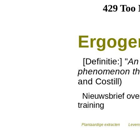
Ergoge
[Definitie:] "
An 
phenomenon th
and Costill)
Nieuwsbrief over
training
Plantaardige extracten
Levens