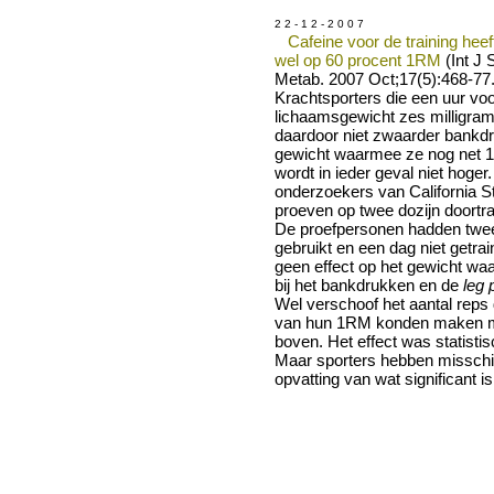
2 2 - 1 2 - 2 0 0 7
Cafeine voor de training hee
wel op 60 procent 1RM
(Int J 
Metab. 2007 Oct;17(5):468-77.
Krachtsporters die een uur voor
lichaamsgewicht zes milligram
daardoor niet zwaarder bankd
gewicht waarmee ze nog net 
wordt in ieder geval niet hoge
onderzoekers van California St
proeven op twee dozijn doortra
De proefpersonen hadden twe
gebruikt en een dag niet getra
geen effect op het gewicht wa
bij het bankdrukken en de
leg 
Wel verschoof het aantal reps
van hun 1RM konden maken me
boven. Het effect was statistisc
Maar sporters hebben missch
opvatting van wat significant is 