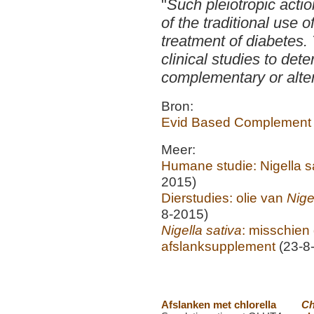
"
Such pleiotropic acti
of the traditional use o
treatment of diabetes. 
clinical studies to det
complementary or alter
Bron:
Evid Based Complement 
Meer:
Humane studie: Nigella s
2015)
Dierstudies: olie van
Nige
8-2015)
Nigella sativa
: misschien 
afslanksupplement
(23-8
Afslanken met chlorella
Ch