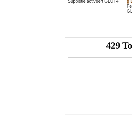
Suppletie activeert GLUT4.
gl
Fen
GL