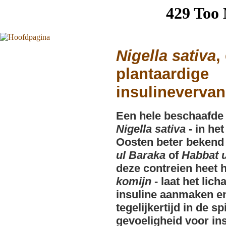
Nigella sativa
,
plantaardige
insulineverva
Een hele beschaafde
Nigella sativa
- in he
Oosten beter bekend
ul Baraka
of
Habbat 
deze contreien heet 
komijn
- laat het lic
insuline aanmaken e
tegelijkertijd in de s
gevoeligheid voor ins