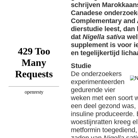
schrijven Marokkaan
Canadese onderzoeke
Complementary and Al
dierstudie leest, dan
dat
Nigella sativa
well
supplement is voor i
en tegelijkertijd lich
Studie
De onderzoekers
experimenteerden
gedurende vier
weken met een soort w
een deel gezond was,
insuline produceerde.
woestijnratten kreeg e
metformin toegediend,
zaden van
Nigella sati