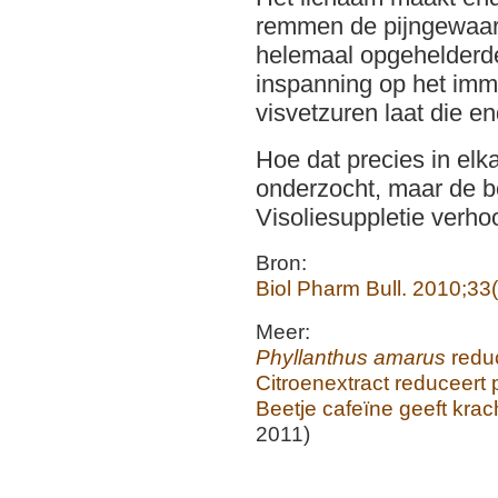
remmen de pijngewaarw
helemaal opgehelderde 
inspanning op het imm
visvetzuren laat die en
Hoe dat precies in elk
onderzocht, maar de bo
Visoliesuppletie verhoo
Bron:
Biol Pharm Bull. 2010;33
Meer:
Phyllanthus amarus
reduc
Citroenextract reduceert 
Beetje cafeïne geeft krac
2011)