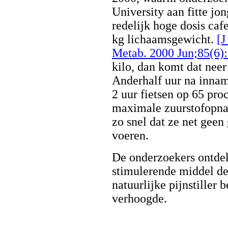
University aan fitte j
redelijk hoge dosis caf
kg lichaamsgewicht.
[J
Metab. 2000 Jun;85(6):
kilo, dan komt dat nee
Anderhalf uur na inna
2 uur fietsen op 65 pro
maximale zuurstofopnam
zo snel dat ze net gee
voeren.
De onderzoekers ontdek
stimulerende middel d
natuurlijke pijnstiller 
verhoogde.