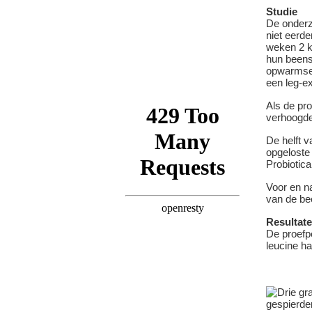
Studie
De onderz
niet eerd
weken 2 k
hun beens
opwarmses
een leg-e
Als de pr
verhoogde
De helft 
opgeloste
Probiotica
Voor en n
van de be
Resultat
De proefp
leucine ha