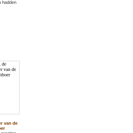
en hadden
r van de
oer