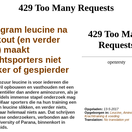
 gram leucine na
out (en verder
) maakt
htsporters niet
ker of gespierder
zuur leucine is voor iedereen die
wil opbouwen en vasthouden net een
sentiëler dan andere aminozuren, als je
ddels immense stapel onderzoek mag
Maar sporters die na hun training een
 leucine slikken, en verder niets,
Opgeladen:
13-5-2017
ar helemaal niets aan. Dat schrijven
Opgeborgen in:
Leucine
,
Amino
Krachttraining & voeding
anse onderzoekers, verbonden aan de
Translation:
No translation yet
versity of Parana, binnenkort in
ids.