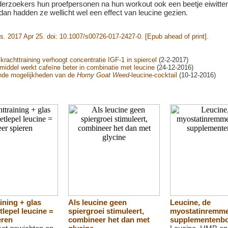
derzoekers hun proefpersonen na hun workout ook een beetje eiwitt
an hadden ze wellicht wel een effect van leucine gezien.
. 2017 Apr 25. doi: 10.1007/s00726-017-2427-0. [Epub ahead of print].
krachttraining verhoogt concentratie IGF-1 in spiercel
(2-2-2017)
middel werkt cafeïne beter in combinatie met leucine
(24-12-2016)
de mogelijkheden van de
Horny Goat Weed
-leucine-cocktail
(10-12-2016)
ining + glas
Als leucine geen
Leucine, de
tlepel leucine =
spiergroei stimuleert,
myostatinremme
eren
combineer het dan met
supplementenb