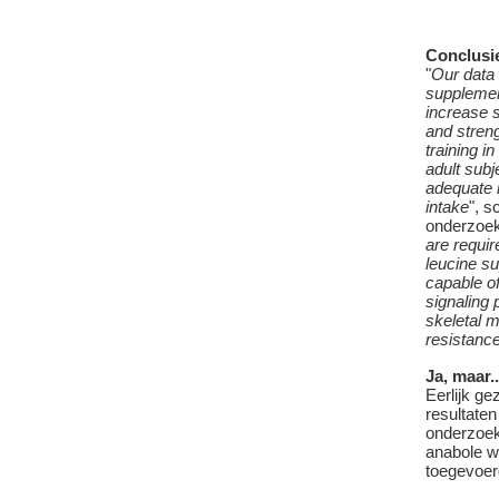
Conclusi
"
Our data 
supplemen
increase 
and streng
training i
adult sub
adequate h
intake
", s
onderzoek
are requi
leucine su
capable of
signaling
skeletal 
resistanc
Ja, maar..
Eerlijk g
resultaten
onderzoek 
anabole we
toegevoe