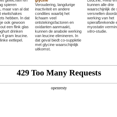
met gewichten en
glycine
Leucine, HMB en 
aag spieren
Veroudering, langdurige
kunnen alle drie
 maar van al dat
inactiviteit en andere
waarschijnlijk de 
 eiwitshakes
condities waarbij het
versnellen doorda
ets hebben. In dat
lichaam veel
werking van het
 je ook gewoon
ontstekingsfactoren en
spierafbrekende e
out een flink glas
oxidanten aanmaakt,
myostatin vermi
oghurt drinken
kunnen de anabole werking
vitro
-studie.
n 4 gram leucine.
van leucine elimineren. In
linke eetlepel.
dat geval biedt co-suppletie
met glycine waarschijnlijk
uitkomst.