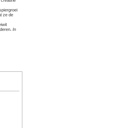
creatine
spiergroei
t ze de
iwit
nderen.
In