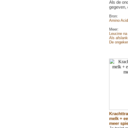
Als de on
gegeven, d
Bron:
Amino Acids
Meer:
Leucine na 
Als afslank
De ongeken
Krachttra
melk + ee
meer spi