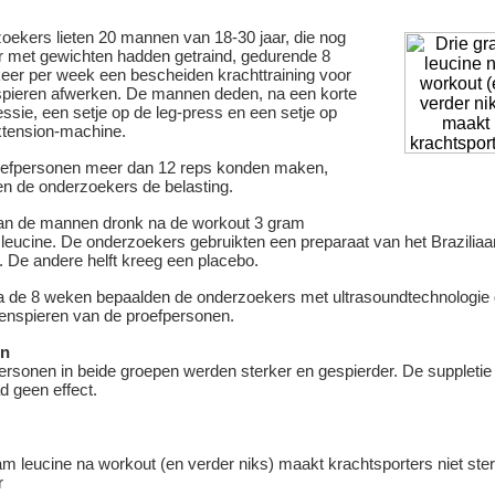
oekers lieten 20 mannen van 18-30 jaar, die nog
er met gewichten hadden getraind, gedurende 8
eer per week een bescheiden krachttraining voor
pieren afwerken. De mannen deden, na een korte
sie, een setje op de leg-press en een setje op
xtension-machine.
oefpersonen meer dan 12 reps konden maken,
n de onderzoekers de belasting.
van de mannen dronk na de workout 3 gram
 leucine. De onderzoekers gebruikten een preparaat van het Brazilia
. De andere helft kreeg een placebo.
a de 8 weken bepaalden de onderzoekers met ultrasoundtechnologie 
enspieren van de proefpersonen.
en
ersonen in beide groepen werden sterker en gespierder. De suppletie
d geen effect.