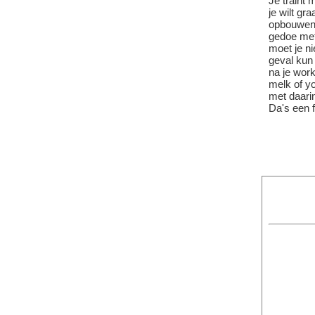
Je traint 
je wilt gr
opbouwen,
gedoe met
moet je ni
geval kun
na je work
melk of y
met daari
Da's een f