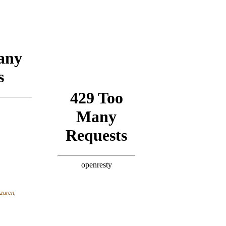
zuren
,