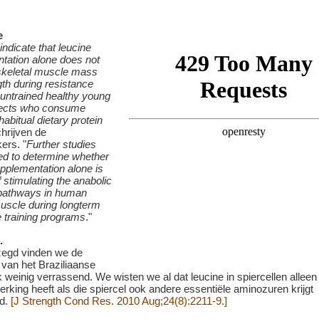
e
indicate that leucine
tation alone does not
skeletal muscle mass
th during resistance
n untrained healthy young
jects who consume
abitual dietary protein
chrijven de
ers. "
Further studies
red to determine whether
pplementation alone is
 stimulating the anabolic
 pathways in human
muscle during longterm
e training programs
."
.
ezegd vinden we de
 van het Braziliaanse
weinig verrassend. We wisten we al dat leucine in spiercellen alleen
rking heeft als die spiercel ook andere essentiële aminozuren krijgt
rd.
[J Strength Cond Res. 2010 Aug;24(8):2211-9.]