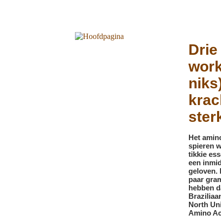
Drie
work
niks
krac
ster
Het amino
spieren 
tikkie es
een inmi
geloven. 
paar gram
hebben da
Brazilia
North Uni
Amino Ac