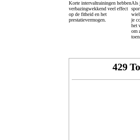
Korte intervaltrainingen hebben
Als 
verbazingwekkend veel effect
spor
op de fitheid en het
wiel
prestatievermogen.
je c
het 
om z
toen