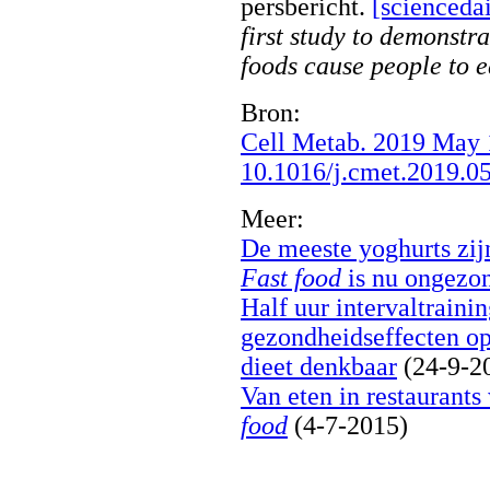
persbericht.
[scienceda
first study to demonstra
foods cause people to 
Bron:
Cell Metab. 2019 May 1
10.1016/j.cmet.2019.05
Meer:
De meeste yoghurts zi
Fast food
is nu ongezon
Half uur intervaltraini
gezondheidseffecten op 
dieet denkbaar
(24-9-2
Van eten in restaurants
food
(4-7-2015)