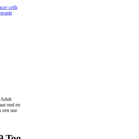
cer cells
 people
 Adult
aar oud en
k een uur