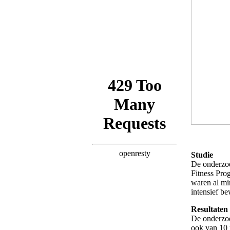
Studie
De onderzoe
Fitness Pro
waren al min
intensief b
Resultaten
De onderzoe
ook van 10 