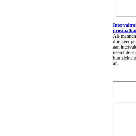
Intervaltra
prostaatka
Als mannen 
drie keer pe
aan interval
neemt de s
hun ziekte z
af.