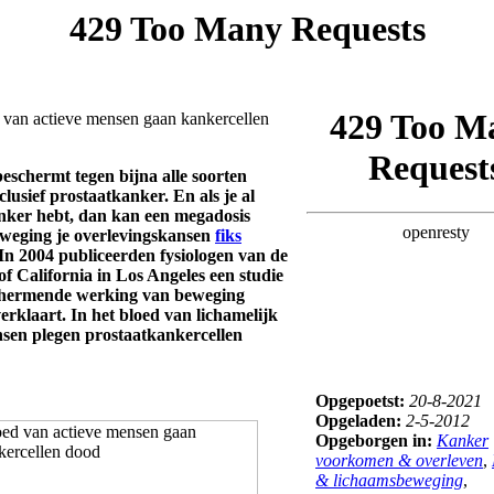
d van actieve mensen gaan kankercellen
eschermt tegen bijna alle soorten
clusief prostaatkanker. En als je al
nker hebt, dan kan een megadosis
weging je overlevingskansen
fiks
 In 2004 publiceerden fysiologen van de
of California in Los Angeles een studie
chermende werking van beweging
erklaart. In het bloed van lichamelijk
nsen plegen prostaatkankercellen
Opgepoetst:
20-8-2021
Opgeladen:
2-5-2012
Opgeborgen in:
Kanker
voorkomen & overleven
,
& lichaamsbeweging
,