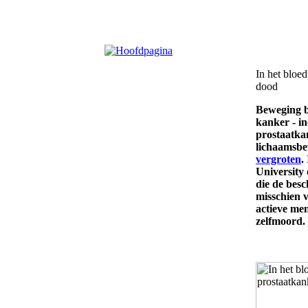
In het bloe
dood
Beweging b
kanker - in
prostaatka
lichaamsbe
vergroten
.
University 
die de bes
misschien v
actieve me
zelfmoord.