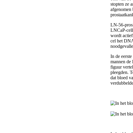
stopten ze 
afgenomen b
prostaatkank
LN-56-prost
LNCaP-celle
wordt actief
cel het DNA 
noodgevalle
In de eerste
mannen de L
figuur vert
pleegden. T
dat bloed v
verdubbelde