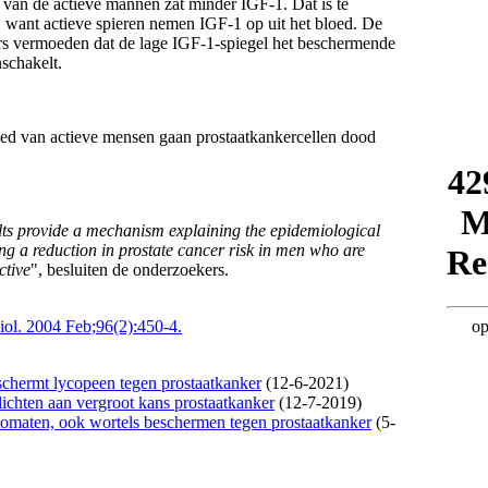
d van de actieve mannen zat minder IGF-1. Dat is te
 want actieve spieren nemen IGF-1 op uit het bloed. De
s vermoeden dat de lage IGF-1-spiegel het beschermende
schakelt.
lts provide a mechanism explaining the epidemiological
ng a reduction in prostate cancer risk in men who are
ctive
", besluiten de onderzoekers.
iol. 2004 Feb;96(2):450-4.
chermt lycopeen tegen prostaatkanker
(12-6-2021)
lichten aan vergroot kans prostaatkanker
(12-7-2019)
 tomaten, ook wortels beschermen tegen prostaatkanker
(5-