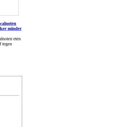
 walnoten
nker minder
lnoten eten
f tegen