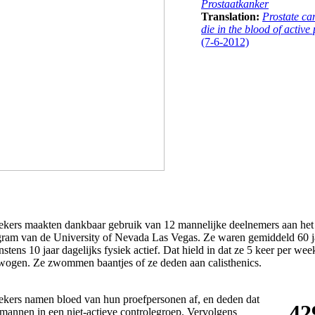
Prostaatkanker
Translation:
Prostate can
die in the blood of active
(7-6-2012)
kers maakten dankbaar gebruik van 12 mannelijke deelnemers aan het
gram van de University of Nevada Las Vegas. Ze waren gemiddeld 60 j
stens 10 jaar dagelijks fysiek actief. Dat hield in dat ze 5 keer per wee
ewogen. Ze zwommen baantjes of ze deden aan calisthenics.
kers namen bloed van hun proefpersonen af, en deden dat
mannen in een niet-actieve controlegroep. Vervolgens