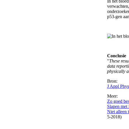
In het bloe
verwachten,
onderzoeker
p53-gen aan
Conclusie
"
These resu
data reporti
physically a
Bron:
J Appl Phys
Meer:
Zo goed bes
Slapen met 
Niet alleen
5-2018)