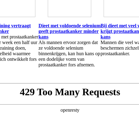
ining vertraagt
Dieet met voldoende selenium
Bij dieet met veel
nker
geeft prostaatkanker minder
krijgt prostaatka
met prostaatkanker
kans
kans
r week een half uur
Als mannen ervoor zorgen dat
Mannen die veel wa
training doen,
ze voldoende selenium
beschermen zichzel
nelheid waarmee
binnenkrijgen, kan hun kans op
prostaatkanker.
ich ontwikkelt fors
een dodelijke vorm van
prostaatkanker fors afnemen.