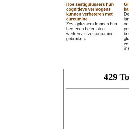
Hoe zestigplussers hun
Gl
cognitieve vermogens
ka
kunnen verbeteren met
De
curcumine
la
Zestigplussers kunnen hun
aa
hersenen beter laten
pr
werken als ze curcumine
be
gebruiken.
gl
ve
me