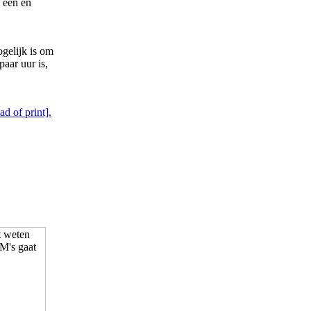
 één en
ogelijk is om
aar uur is,
d of print].