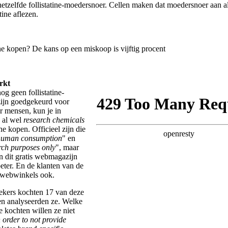
hetzelfde follistatine-moedersnoer. Cellen maken dat moedersnoer aan a
tine aflezen.
rkt
g geen follistatine-
zijn goedgekeurd voor
r mensen, kun je in
 al wel
research chemicals
ine kopen. Officieel zijn die
human consumption
" en
rch purposes only
", maar
n dit gratis webmagazijn
eter. En de klanten van de
 webwinkels ook.
kers kochten 17 van deze
en analyseerden ze. Welke
e kochten willen ze niet
n order to not provide