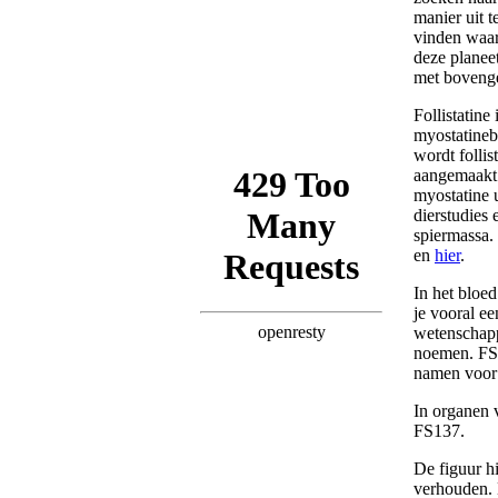
manier uit t
vinden waar
deze planee
met bovenge
Follistatine
myostatineb
wordt follis
aangemaakt. 
myostatine u
dierstudies
spiermassa.
en
hier
.
In het bloe
je vooral ee
wetenschap
noemen. FS
namen voor 
In organen 
FS137.
De figuur hi
verhouden. 