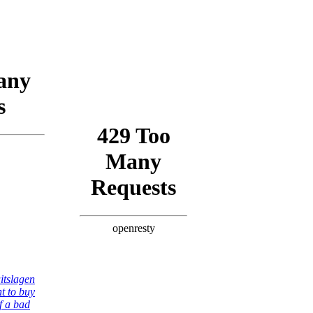
itslagen
t to buy
f a bad