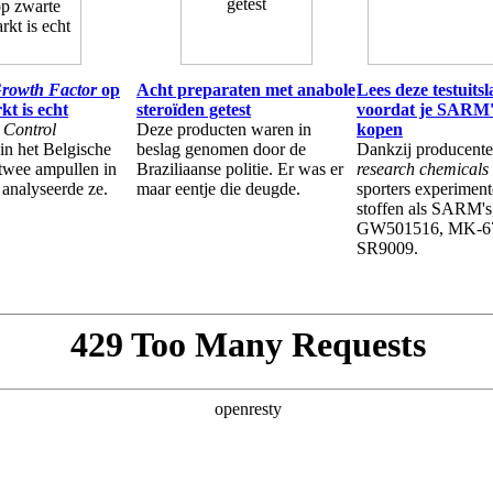
rowth Factor
op
Acht preparaten met anabole
Lees deze testuits
t is echt
steroïden getest
voordat je SARM'
 Control
Deze producten waren in
kopen
in het Belgische
beslag genomen door de
Dankzij producent
twee ampullen in
Braziliaanse politie. Er was er
research chemicals
 analyseerde ze.
maar eentje die deugde.
sporters experimen
stoffen als SARM's
GW501516, MK-67
SR9009.