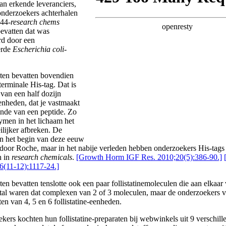
an erkende leveranciers,
nderzoekers achterhalen
44-
research chems
 bevatten dat was
d door een
erde
Escherichia coli
-
ten bevatten bovendien
erminale His-tag. Dat is
 van een half dozijn
enheden, dat je vastmaakt
inde van een peptide. Zo
men in het lichaam het
ilijker afbreken. De
 in het begin van deze eeuw
door Roche, maar in het nabije verleden hebben onderzoekers His-tags 
n in
research chemicals
.
[Growth Horm IGF Res. 2010;20(5):386-90.]
6(11-12):1117-24.]
en bevatten tenslotte ook een paar follistatinemoleculen die aan elkaar
tal waren dat complexen van 2 of 3 moleculen, maar de onderzoekers 
en van 4, 5 en 6 follistatine-eenheden.
kers kochten hun follistatine-preparaten bij webwinkels uit 9 verschill