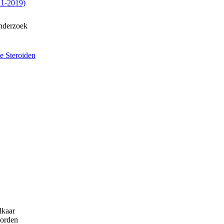
11-2019)
onderzoek
lkaar
worden