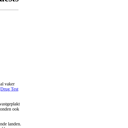
al vaker
[Drug Test
 vastgeplakt
vonden ook
ende landen.