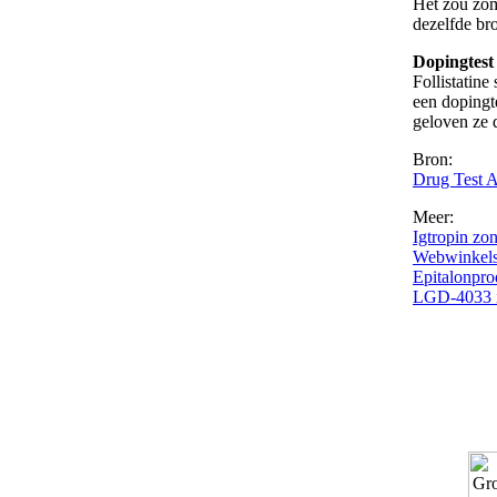
Het zou zom
dezelfde br
Dopingtest
Follistatine
een dopingt
geloven ze 
Bron:
Drug Test A
Meer:
Igtropin zo
Webwinkels
Epitalonpro
LGD-4033 in