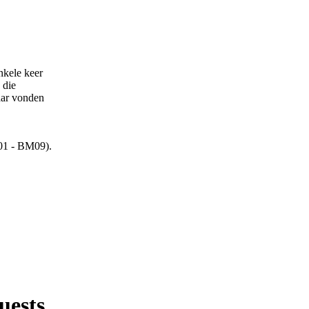
nkele keer
 die
aar vonden
M01 - BM09).