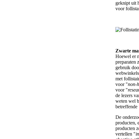
geknipt uit 
voor follista
Zwarte ma
Hoewel er no
preparaten 
gebruik doo
webwinkels
met follista
voor "
non-
voor "
resea
de lezers va
weten wel b
betreffende
De onderzoe
producten, 
producten z
vertellen "
i