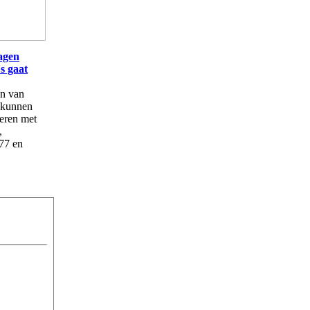
lagen
s gaat
en van
kunnen
teren met
,
7 en