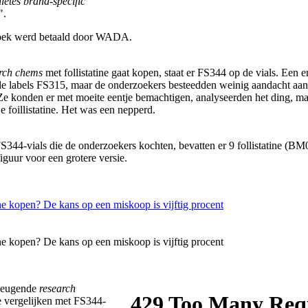
letes brand-specific
".
oek werd betaald door WADA.
rch chems
met follistatine gaat kopen, staat er FS344 op de vials. Een e
e labels FS315, maar de onderzoekers besteedden weinig aandacht aan
Ze konden er met moeite eentje bemachtigen, analyseerden het ding, m
e foillistatine. Het was een nepperd.
S344-vials die de onderzoekers kochten, bevatten er 9 follistatine (B
iguur voor een grotere versie.
deugende
research
e vergelijken met FS344-