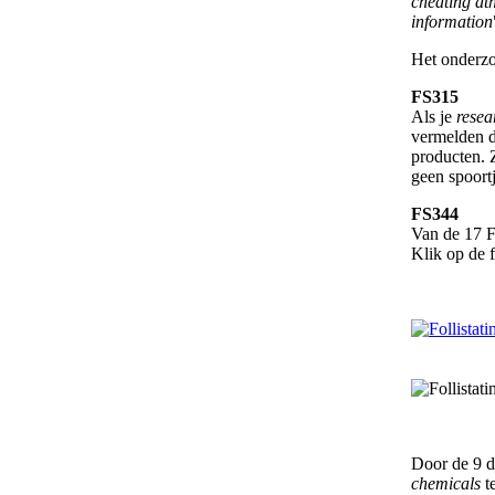
cheating ath
information
Het onderz
FS315
Als je
resea
vermelden d
producten. 
geen spoortj
FS344
Van de 17 F
Klik op de f
Door de 9 
chemicals
t