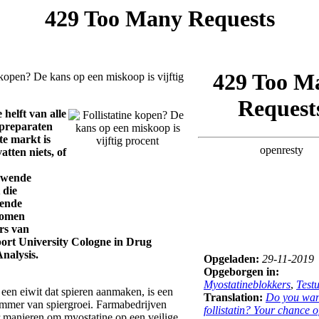
 kopen? De kans op een miskoop is vijftig
helft van alle
e-preparaten
te markt is
atten niets, of
uwende
 die
rende
komen
rs van
rt University Cologne in Drug
nalysis.
Opgeladen:
29-11-2019
Opgeborgen in:
Myostatineblokkers
,
Testu
 een eiwit dat spieren aanmaken, is een
Translation:
Do you wan
emmer van spiergroei. Farmabedrijven
follistatin? Your chance o
 manieren om myostatine op een veilige