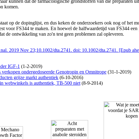
aar kunnen dat de farmacologische grondstoffen van die preparaten uit
on komen.
 staat op de dopinglijst, en dus keken de onderzoekers ook nog of het m
est voor FS344 te maken. En hoewel de halfwaardetijd van FS344 een p
dat de ontwikkeling van zo'n test geen problemen zal opleveren.
nal. 2019 Nov 23;10.1002/dta.2741. doi: 10.1002/dta.2741. [Epub ahea
nder IGF-1
(1-2-2019)
 verkopen ondergedoseerde Genotropin en Omnitrope
(31-1-2019)
ducten grijze markt authentiek
(6-10-2016)
 webwinkels is authentiek, TB-500 niet
(8-9-2014)