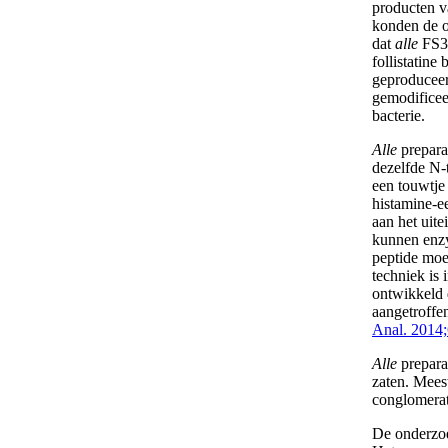
producten v
konden de o
dat
alle
FS3
follistatine
geproduceer
gemodifice
bacterie.
Alle
prepara
dezelfde N-t
een touwtje
histamine-e
aan het uite
kunnen enzy
peptide moe
techniek is
ontwikkeld 
aangetroffe
Anal. 2014;
Alle
preparat
zaten. Mees
conglomerat
De onderzoe