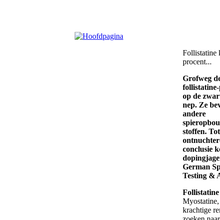
Follistatine
procent...
Grofweg de 
follistatin
op de zwar
nep. Ze bev
andere
spieropbo
stoffen. Tot
ontnuchte
conclusie 
dopingjage
German Spo
Testing & A
Follistatine
Myostatine,
krachtige r
zoeken naar