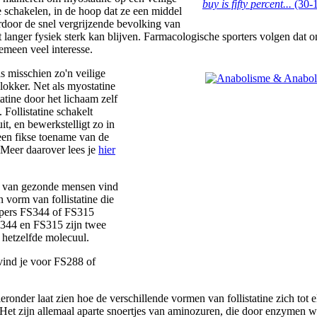
buy is fifty percent...
(30-
e schakelen, in de hoop dat ze een middel
door de snel vergrijzende bevolking van
t langer fysiek sterk kan blijven. Farmacologische sporters volgen dat 
meen veel interesse.
 is misschien zo'n veilige
lokker. Net als myostatine
tatine door het lichaam zelf
Follistatine schakelt
it, en bewerkstelligt zo in
 een fikse toename van de
 Meer daarover lees je
hier
d van gezonde mensen vind
n vorm van follistatine die
pers FS344 of FS315
344 en FS315 zijn twee
hetzelfde molecuul.
vind je voor FS288 of
eronder laat zien hoe de verschillende vormen van follistatine zich tot e
Het zijn allemaal aparte snoertjes van aminozuren, die door enzymen 