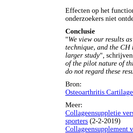
Effecten op het functi
onderzoekers niet ontd
Conclusie
"
We view our results a
technique, and the CH i
larger study
", schrijve
of the pilot nature of t
do not regard these resu
Bron:
Osteoarthritis Cartilag
Meer:
Collageensuppletie vers
sporters
(2-2-2019)
Collageensupplement ve