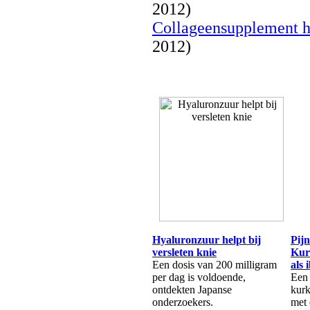
2012)
Collageensupplement he
2012)
Hyaluronzuur helpt bij
Pijn
versleten knie
Kur
Een dosis van 200 milligram
als 
per dag is voldoende,
Een 
ontdekten Japanse
kurk
onderzoekers.
met 