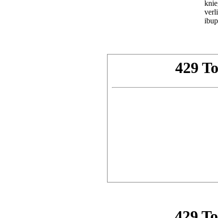
knie
verl
ibup