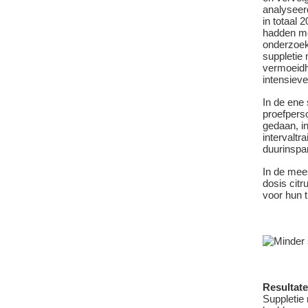
analyseerd
in totaal 
hadden m
onderzoek
suppletie 
vermoeidh
intensiev
In de ene
proefpers
gedaan, i
intervaltr
duurinspa
In de mee
dosis citr
voor hun 
Resultat
Suppletie 