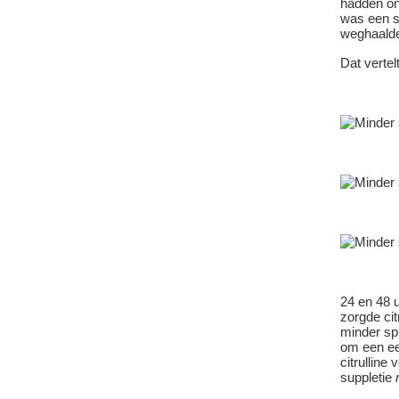
hadden on
was een s
weghaalden
Dat vertel
24 en 48 
zorgde cit
minder spi
om een e
citrulline 
suppletie