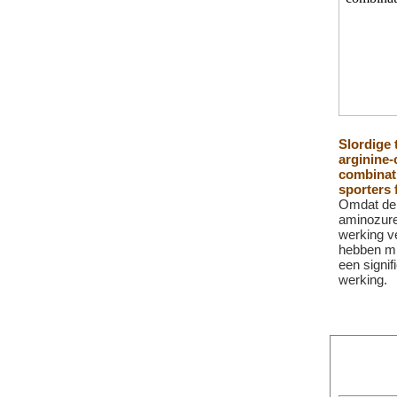
Slordige
arginine-c
combinat
sporters f
Omdat de
aminozure
werking v
hebben mi
een signi
werking.