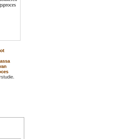
oot
massa
van
oces
rstudie.