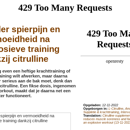
er spierpijn en
oeidheid na
osieve training
ij citrulline
g even een heftige krachttraining of
raining wilt afwerken, maar daarna
 serieus aan de bak moet, denk dan
citrulline. Een fikse dosis, ingenomen
orkout, maakt dat je daarna net een
ter functioneert.
Opgeladen:
12-11-2022
Opgeborgen in:
L-Citrulline
,
Am
Suppletie & krachttraining
,
Interva
Translation:
Citrulline supplemen
reduces muscle soreness and fat
an explosive workout
(13-11-202