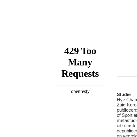
Studie
Hye Chang
Zuid-Kore
publiceerd
of Sport 
metastudie
uitkomste
gepublice
en vervol