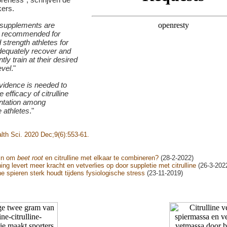
ers.
e supplements are
y recommended for
strength athletes for
dequately recover and
ly train at their desired
evel
."
vidence is needed to
 efficacy of citrulline
ntation among
 athletes
."
lth Sci. 2020 Dec;9(6):553-61.
zin om
beet root
en citrulline met elkaar te combineren?
(28-2-2022)
ining levert meer kracht en vetverlies op door suppletie met citrulline
(26-3-202
ine spieren sterk houdt tijdens fysiologische stress
(23-11-2019)