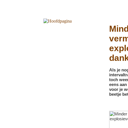
Mind
verm
expl
dankz
Als je no
intervalt
toch weer
eens aan 
voor je w
beetje be