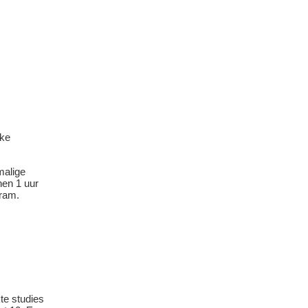
eke
malige
nen 1 uur
gram.
te studies