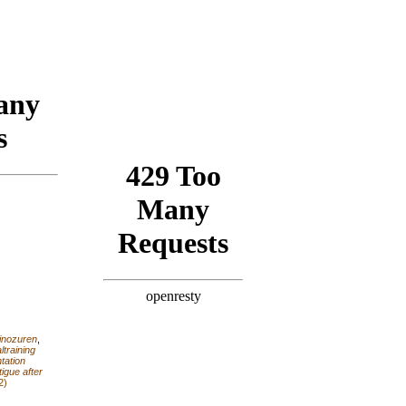
inozuren
,
ltraining
tation
igue after
2)