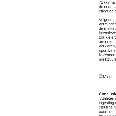
72 uur na
de onderz
effect op 
Volgens s
vermindert
de melkzu
intensieve
zou de er
aminozuur
verklaren
sportwete
Koreanen k
melkzuurs
Conclusi
"Athletes
ingesting e
citrulline
exercise t
muscle so