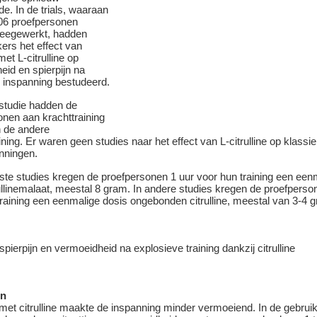
e. In de trials, waaraan
206 proefpersonen
eegewerkt, hadden
ers het effect van
met L-citrulline op
eid en spierpijn na
e inspanning bestudeerd.
 studie hadden de
onen aan krachttraining
n de andere
aining. Er waren geen studies naar het effect van L-citrulline op klassi
nningen.
ste studies kregen de proefpersonen 1 uur voor hun training een een
ullinemalaat, meestal 8 gram. In andere studies kregen de proefperso
training een eenmalige dosis ongebonden citrulline, meestal van 3-4 
en
met citrulline maakte de inspanning minder vermoeiend. In de gebruik