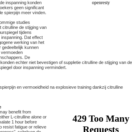
 de inspanning konden
oekers geen significant
de spierpijn meer vinden.
ommige studies
 citrulline de stijging van
urspiegel tijdens
 inspanning. Dat effect
gogene werking van het
 gedeeltelijk kunnen
, vermoeden
nschappers. De
onden echter niet bevestigen of suppletie citrulline de stijging van de
piegel door inspanning vermindert.
e
 may benefit from
ither L-citrulline alone or
 malate 1 hour before
o resist fatigue or relieve
reness", schrijven de