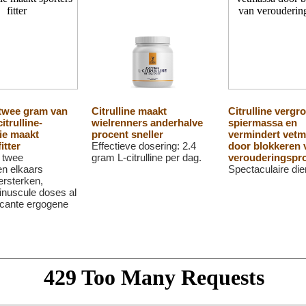
 twee gram van
Citrulline maakt
Citrulline vergr
itrulline-
wielrenners anderhalve
spiermassa en
ie maakt
procent sneller
vermindert vet
itter
Effectieve dosering: 2.4
door blokkeren 
 twee
gram L-citrulline per dag.
verouderingspr
n elkaars
Spectaculaire die
ersterken,
nuscule doses al
ficante ergogene