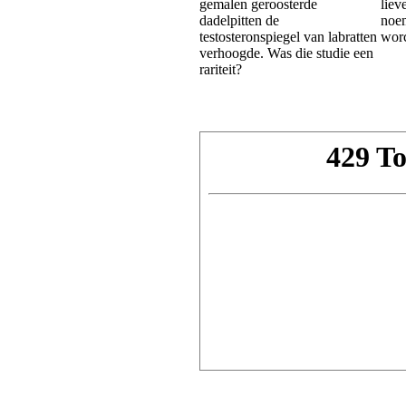
gemalen geroosterde
liev
dadelpitten de
noem
testosteronspiegel van labratten
worc
verhoogde. Was die studie een
rariteit?