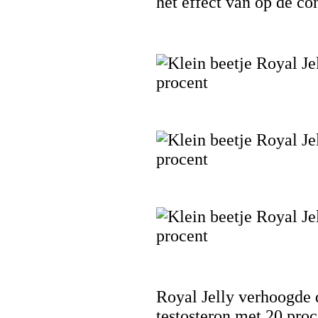
het effect van op de co
Royal Jelly verhoogde 
testosteron met 20 proc