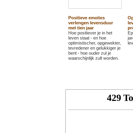
Positieve emoties
Op
verlengen levensduur
le
met tien jaar
pr
Hoe positiever je in het
Ep
leven staat - en hoe
ja
optimistischer, opgewekter,
le
tevredener en gelukkiger je
bent - hoe ouder zul je
waarschijnlijk zult worden.