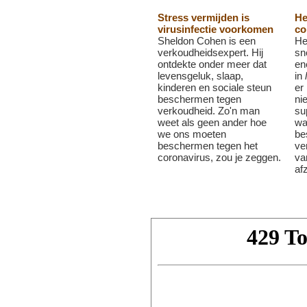
Stress vermijden is
He
virusinfectie voorkomen
co
Sheldon Cohen is een
He
verkoudheidsexpert. Hij
sn
ontdekte onder meer dat
en
levensgeluk, slaap,
in
kinderen en sociale steun
er
beschermen tegen
nie
verkoudheid. Zo'n man
su
weet als geen ander hoe
wa
we ons moeten
be
beschermen tegen het
ve
coronavirus, zou je zeggen.
va
af