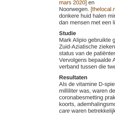
mars 2020]
en
Noorwegen.
[thelocal.
donkere huid halen min
dan mensen met een li
Studie
Mark Alipio gebruikte
Zuid-Aziatische zieken
status van de patiënt
Vervolgens bepaalde Al
verband tussen die tw
Resultaten
Als de vitamine D-spi
milliliter was, waren
coronabesmetting prakt
koorts, ademhalingsm
care
waren betrekkelij