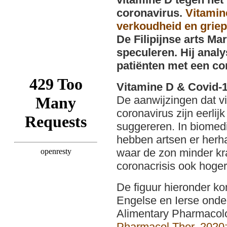
coronavirus.
Vitamin
verkoudheid en griep
De Filipijnse arts Ma
speculeren. Hij anal
patiënten met een c
Vitamine D & Covid-
De aanwijzingen dat v
coronavirus zijn eerli
suggereren. In biomedi
hebben artsen er herha
waar de zon minder krac
coronacrisis ook hoger 
De figuur hieronder ko
Engelse en Ierse onde
Alimentary Pharmacol
Pharmacol Ther. 2020;