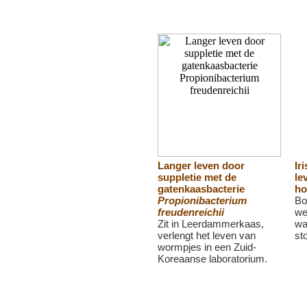
Langer leven door
Iri
suppletie met de
le
gatenkaasbacterie
ho
Propionibacterium
Bo
freudenreichii
we
Zit in Leerdammerkaas,
wa
verlengt het leven van
st
wormpjes in een Zuid-
Koreaanse laboratorium.