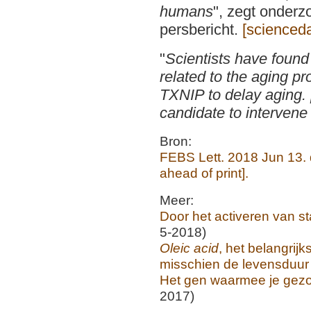
humans
", zegt onderz
persbericht.
[scienced
"
Scientists have foun
related to the aging pr
TXNIP to delay aging. [
candidate to intervene 
Bron:
FEBS Lett. 2018 Jun 13.
ahead of print].
Meer:
Door het activeren van st
5-2018)
Oleic acid
, het belangrijk
misschien de levensduur
Het gen waarmee je gezo
2017)