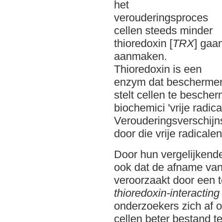
het
verouderingsproces
cellen steeds minder
thioredoxin [
TRX
] gaa
aanmaken.
Thioredoxin is een
enzym dat beschermend
stelt cellen te besche
biochemici 'vrije radic
Verouderingsverschijn
door die vrije radicalen
Door hun vergelijkend
ook dat de afname va
veroorzaakt door een 
thioredoxin-interacting
onderzoekers zich af 
cellen beter bestand t