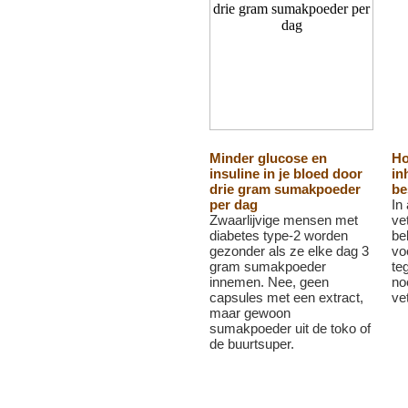
Minder glucose en
Ho
insuline in je bloed door
in
drie gram sumakpoeder
be
per dag
In
Zwaarlijvige mensen met
ve
diabetes type-2 worden
be
gezonder als ze elke dag 3
vo
gram sumakpoeder
te
innemen. Nee, geen
no
capsules met een extract,
ve
maar gewoon
sumakpoeder uit de toko of
de buurtsuper.