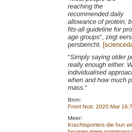
reaching the
recommended daily
allowance of protein, b
fits-all guideline for pr
age groups
", zegt eer
persbericht.
[scienced
"
Simply saying older p
really enough either.
individualised approac
when and how much pr
mass
."
Bron:
Front Nutr. 2020 Mar 16;7
Meer:
Krachtsporters die hun ei
bouwen meer spiermass