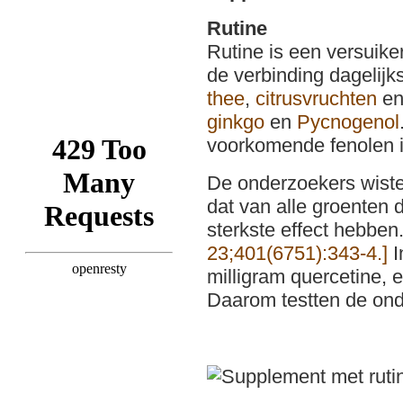
Rutine
Rutine is een versuike
de verbinding dagelijk
thee
,
citrusvruchten
en
ginkgo
en
Pycnogenol
voorkomende fenolen i
De onderzoekers wisten
dat van alle groenten 
sterkste effect hebben
23;401(6751):343-4.]
I
milligram quercetine, 
Daarom testten de onde