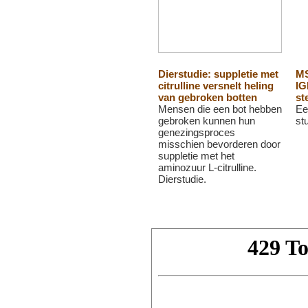
Dierstudie: suppletie met
MS
citrulline versnelt heling
IG
van gebroken botten
st
Mensen die een bot hebben
Ee
gebroken kunnen hun
st
genezingsproces
misschien bevorderen door
suppletie met het
aminozuur L-citrulline.
Dierstudie.