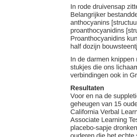
In rode druivensap zit
Belangrijker bestandde
anthocyanins [structu
proanthocyanidins [str
Proanthocyanidins kunn
half dozijn bouwsteent
In de darmen knippen
stukjes die ons licha
verbindingen ook in G
Resultaten
Voor en na de suppleti
geheugen van 15 ouder
California Verbal Lear
Associate Learning Tes
placebo-sapje dronken 
ouderen die het echte 