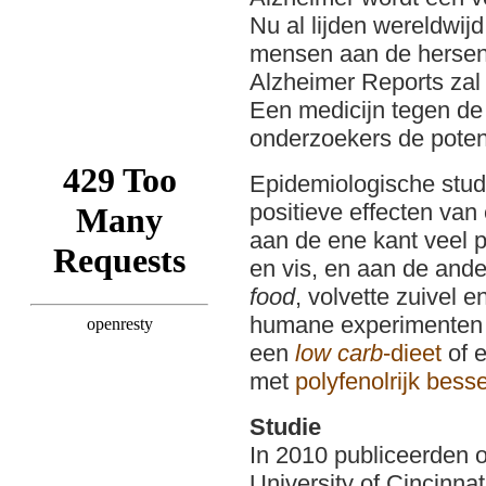
Nu al lijden wereldwijd
mensen aan de hersen
Alzheimer Reports zal 
Een medicijn tegen de 
onderzoekers de poten
Epidemiologische stud
positieve effecten va
aan de ene kant veel 
en vis, en aan de and
food
, volvette zuivel e
humane experimenten b
een
low carb
-dieet
of 
met
polyfenolrijk bes
Studie
In 2010 publiceerden 
University of Cincinnat