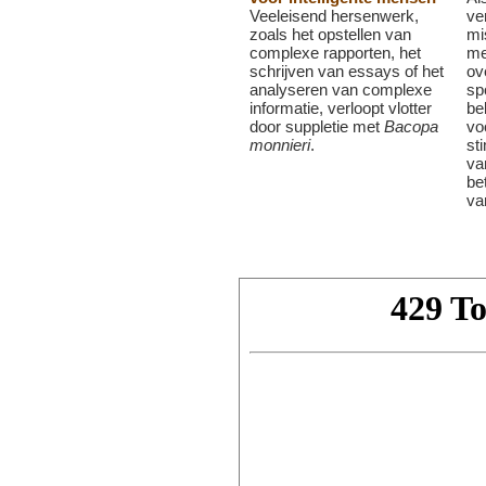
Veeleisend hersenwerk,
ve
zoals het opstellen van
mi
complexe rapporten, het
me
schrijven van essays of het
ov
analyseren van complexe
sp
informatie, verloopt vlotter
be
door suppletie met
Bacopa
vo
monnieri
.
st
va
be
va