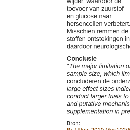
wijder, waardoor de
toevoer van zuurstof
en glucose naar
hersencellen verbetert
Misschien remmen de
stoffen ontstekingen 
daardoor neurologisch
Conclusie
"
The major limitation o
sample size, which lim
concluderen de onderz
large effect sizes indi
conduct larger trials t
and putative mechanis
supplementation in pr
Bron:
Br J Nutr. 2010 Mar;103(5