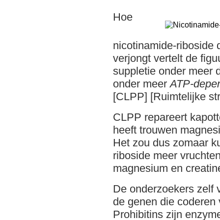
Hoe
nicotinamide-riboside 
verjongt vertelt de fig
suppletie onder meer d
onder meer
ATP-depend
[CLPP] [Ruimtelijke st
CLPP repareert kapott
heeft trouwen magnesi
Het zou dus zomaar ku
riboside meer vruchten
magnesium en creatine
De onderzoekers zelf v
de genen die coderen 
Prohibitins zijn enzy