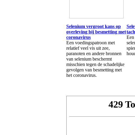
Selenium vergroot kans op
Sel
overleving bij besmetting met
tach
coronavirus
Een 
Een voedingspatroon met
sele
relatief veel vis uit zee,
spie
paranoten en andere bronnen
houd
van selenium beschermt
misschien tegen de schadelijke
gevolgen van besmetting met
het coronavirus.