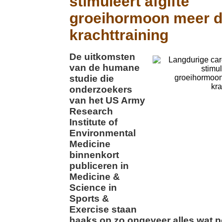
stimuleert afgifte
groeihormoon meer 
krachttraining
De uitkomsten
van de humane
studie die
onderzoekers
van het US Army
Research
Institute of
Environmental
Medicine
binnenkort
publiceren in
Medicine &
Science in
Sports &
Exercise staan
haaks op zo ongeveer alles wat po