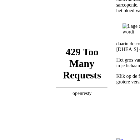
sarcopenie.
het bloed v
daarin de c
[DHEA-S] en
Het gros va
in je licha
Klik op de 
grotere vers