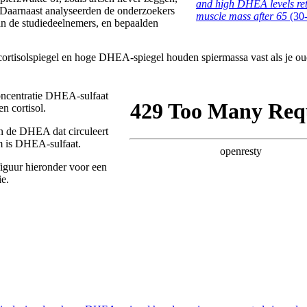
and high DHEA levels re
 Daarnaast analyseerden de onderzoekers
muscle mass after 65
(30
an de studiedeelnemers, en bepaalden
oncentratie DHEA-sulfaat
 cortisol.
n de DHEA dat circuleert
am is DHEA-sulfaat.
figuur hieronder voor een
ie.