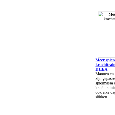
Meer spier
krachttrai
DHEA
Mannen en 
zijn gepass
spiermassa 
krachttraini
ook elke d
slikken.