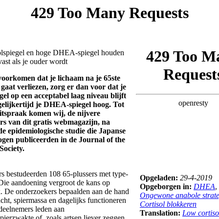
olspiegel en hoge DHEA-spiegel houden
ast als je ouder wordt
 voorkomen dat je lichaam na je 65ste
gaat verliezen, zorg er dan voor dat je
egel op een acceptabel laag niveau blijft
elijkertijd je DHEA-spiegel hoog. Tot
itspraak komen wij, de nijvere
rs van dit gratis webmagazijn, na
de epidemiologische studie die Japanse
ogen publiceerden in de Journal of the
Society.
s bestudeerden 108 65-plussers met type-
Opgeladen:
29-4-2019
 Die aandoening vergroot de kans op
Opgeborgen in:
DHEA
,
k. De onderzoekers bepaalden aan de hand
Ongewone anabole strate
cht, spiermassa en dagelijks functioneren
Cortisol blokkeren
edeelnemers leden aan
Translation:
Low cortisol
ierzwakte of, zoals artsen liever zeggen,