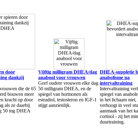
en door
Vijftig milligram DHEA/dag
DHEA-suppletie b
ning dankzij
anabool voor vrouwen
anabolisme na
Geef oudere vrouwen elke dag
intervaltraining
vrouwen die de 65
50 milligram DHEA, en de
Intervaltraining ver
eerd bouwen meer
spiegel van hormonen als
spiegel van anabol
en kracht op door
estradiol, testosteron en IGF-1
in het lichaam niet,
ng als ze daarbij
stijgt aanzienlijk.
verhoogt in veel st
ag 50 mg DHEA
aanmaak van het ka
cortisol - zij het m
duurtraining.