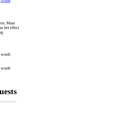
ren. Maar
s het effect
ng