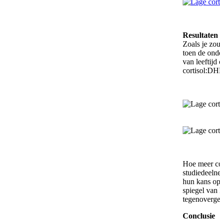
Resultaten
Zoals je zo
toen de onde
van leeftijd
cortisol:DH
Hoe meer cor
studiedeeln
hun kans op
spiegel va
tegenoverges
Conclusie