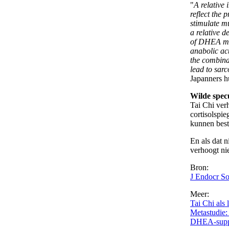
"
A relative 
reflect the 
stimulate m
a relative d
of DHEA may
anabolic a
the combina
lead to sar
Japanners h
Wilde specu
Tai Chi ve
cortisolspie
kunnen best
En als dat 
verhoogt ni
Bron:
J Endocr So
Meer:
Tai Chi als
Metastudie:
DHEA-supple