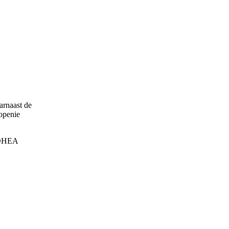
arnaast de
copenie
t DHEA