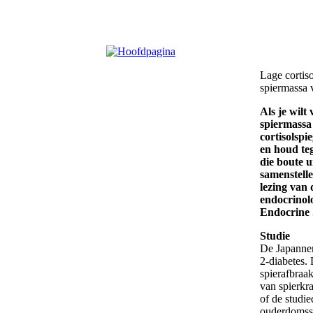
Lage cortis
spiermassa v
Als je wilt
spiermassa 
cortisolspi
en houd teg
die boute u
samenstelle
lezing van 
endocrinol
Endocrine 
Studie
De Japanner
2-diabetes.
spierafbraa
van spierkra
of de studi
ouderdomssp