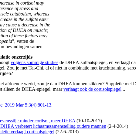
increase in cortisol may
presence of stress and
uscle catabolism, whereas
ecrease in the sulfate ester
 cause a decrease in the
ction of DHEA on muscle;
tion of these factors may
copenia
", vatten de
un bevindingen samen.
latie onzerzijds
rhoogt
volgens sommige studies
de DHEA-sulfaatspiegel, en verlaagt da
gel. Zou je met Tai-Chi, al of niet in combinatie met krachttraining, sar
rijden?
niet afdoende werkt, zou je dan DHEA kunnen slikken? Suppletie me
et alleen de DHEA-spiegel, maar
verlaagt ook de cortisolspiegel
...
c. 2019 Mar 5;3(4):801-13.
 levensstijl: minder cortisol, meer DHEA
(10-10-2017)
 DHEA verbetert lichaamssamenstelling oudere mannen
(2-4-2014)
tie verlaagt cortisolspiegel
(22-6-2013)