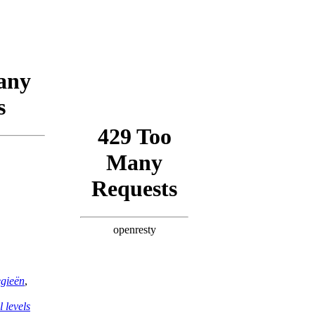
gieën
,
 levels