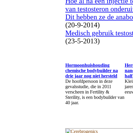
Hoe al na één injectie 
van testosteron onderui
Dit hebben ze de anabol
(20-9-2014)
Medisch gebruik testo
(23-5-2013)
Hormoonhuishouding
Hers
chemische bodybuilder na
nan
drie jaar nog niet hersteld
half
De hoofdpersoon in deze
Klei
gevalsstudie, die in 2011
jare
verscheen in Fertility &
eeu
Sterility, is een bodybuilder van
40 jaar.