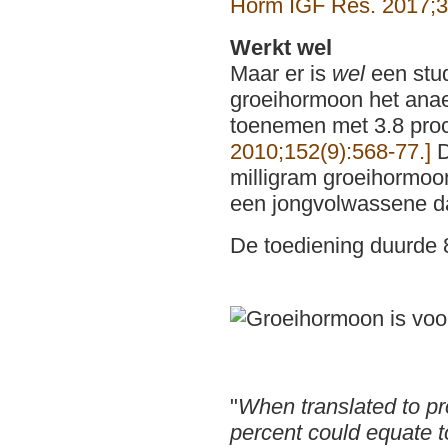
Horm IGF Res. 2017;3
Werkt wel
Maar er is
wel
een stud
groeihormoon het anae
toenemen met 3.8 pro
2010;152(9):568-77.]
D
milligram groeihormoo
een jongvolwassene d
De toediening duurde 
"
When translated to pr
percent could equate t