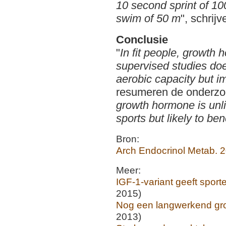
10 second sprint of 10
swim of 50 m
", schrij
Conclusie
"
In fit people, growth 
supervised studies doe
aerobic capacity but i
resumeren de onderzoe
growth hormone is unli
sports but likely to ben
Bron:
Arch Endocrinol Metab. 2
Meer:
IGF-1-variant geeft spor
2015)
Nog een langwerkend gro
2013)