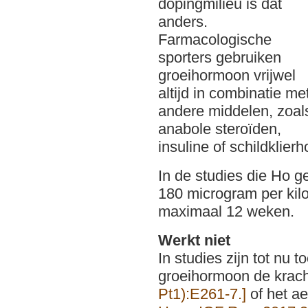
dopingmilieu is dat
anders.
Farmacologische
sporters gebruiken
groeihormoon vrijwel
altijd in combinatie me
andere middelen, zoal
anabole steroïden,
insuline of schildklier
In de studies die Ho g
180 microgram per kil
maximaal 12 weken.
Werkt niet
In studies zijn tot nu
groeihormoon de krac
Pt1):E261-7.]
of het a