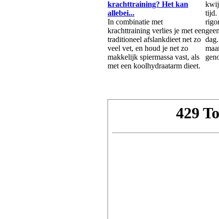
krachttraining? Het kan
kwij
allebei...
tijd
In combinatie met
rigo
krachttraining verlies je met een
geen
traditioneel afslankdieet net zo
dag.
veel vet, en houd je net zo
maar
makkelijk spiermassa vast, als
gen
met een koolhydraatarm dieet.