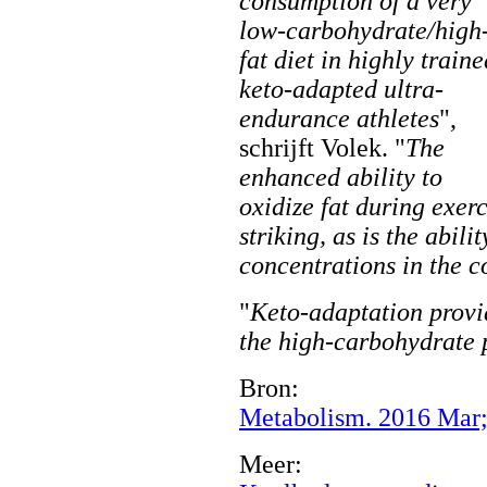
consumption of a very
low-carbohydrate/high
fat diet in highly traine
keto-adapted ultra-
endurance athletes
",
schrijft Volek. "
The
enhanced ability to
oxidize fat during exerc
striking, as is the abil
concentrations in the c
"
Keto-adaptation provid
the high-carbohydrate 
Bron:
Metabolism. 2016 Mar;
Meer: