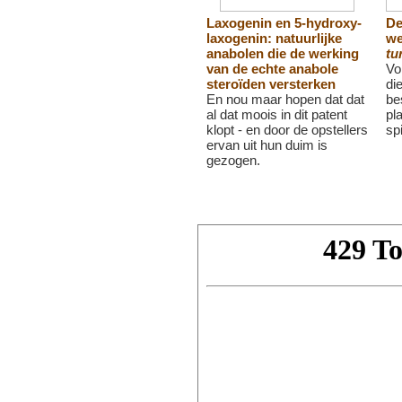
Laxogenin en 5-hydroxy-
De
laxogenin: natuurlijke
we
anabolen die de werking
tu
van de echte anabole
Vo
steroïden versterken
di
En nou maar hopen dat dat
be
al dat moois in dit patent
pl
klopt - en door de opstellers
sp
ervan uit hun duim is
gezogen.