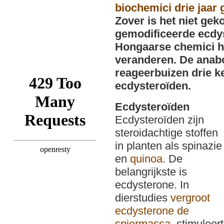
biochemici drie jaar
Zover is het niet gek
gemodificeerde ecdy
Hongaarse chemici h
veranderen. De anabo
reageerbuizen drie ke
ecdysteroïden.
Ecdysteroïden
Ecdysteroïden zijn
steroidachtige stoffen
in planten als spinazie
en
quinoa
. De
belangrijkste is
ecdysterone. In
dierstudies
vergroot
ecdysterone de
spiermassa
, stimuleert