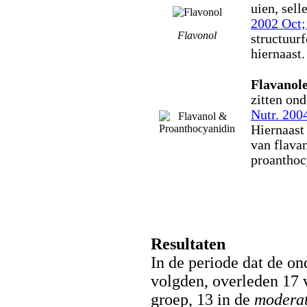
uien, sell
2002 Oct;
Flavonol
structuurf
hiernaast.
Flavanol
zitten on
Nutr. 200
Hiernaast 
van flava
proanthoc
Resultaten
In de periode dat de o
volgden, overleden 17
groep, 13 in de
modera