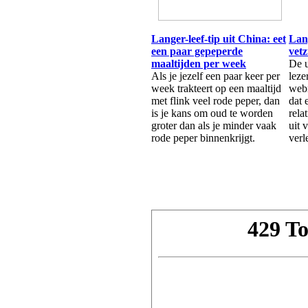
Langer-leef-tip uit China: eet
Lan
een paar gepeperde
vetz
maaltijden per week
De u
Als je jezelf een paar keer per
leze
week trakteert op een maaltijd
webm
met flink veel rode peper, dan
dat 
is je kans om oud te worden
rela
groter dan als je minder vaak
uit 
rode peper binnenkrijgt.
verl