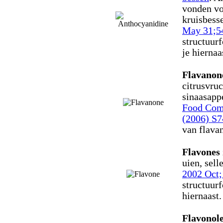
vonden vo
kruisbess
May 31;54
structuur
je hiernaa
Flavanon
citrusvruc
sinaasapp
Food Comp
(2006) S7
van flavan
Flavones
uien, sell
2002 Oct;
structuurf
hiernaast.
Flavonol