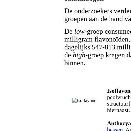
De onderzoekers verdee
groepen aan de hand v
De
low
-groep consumee
milligram flavonoïden
dagelijks 547-813 mill
de
high
-groep kregen d
binnen.
Isoflavon
peulvrucht
structuurf
hiernaast.
Anthocya
bessen
. A