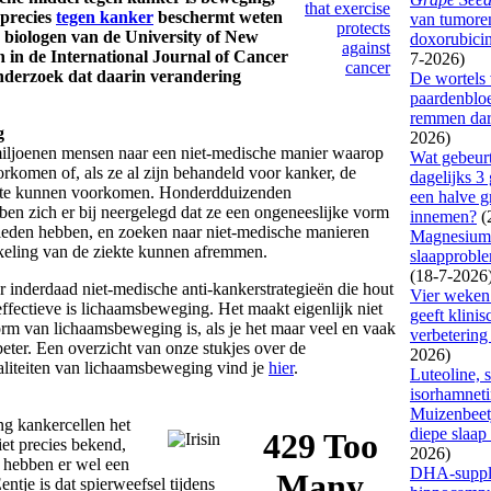
precies
tegen kanker
beschermt weten
e biologen van de University of New
 in de International Journal of Cancer
nderzoek dat daarin verandering
g
iljoenen mensen naar een niet-medische manier waarop
rkomen of, als ze al zijn behandeld voor kanker, de
ekte kunnen voorkomen. Honderdduizenden
en zich er bij neergelegd dat ze een ongeneeslijke vorm
leden hebben, en zoeken naar niet-medische manieren
eling van de ziekte kunnen afremmen.
er inderdaad niet-medische anti-kankerstrategieën die hout
effectieve is lichaamsbeweging. Het maakt eigenlijk niet
vorm van lichaamsbeweging is, als je het maar veel en vaak
eter. Een overzicht van onze stukjes over de
iteiten van lichaamsbeweging vind je
hier
.
g kankercellen het
iet precies bekend,
 hebben er wel een
entje is dat spierweefsel tijdens