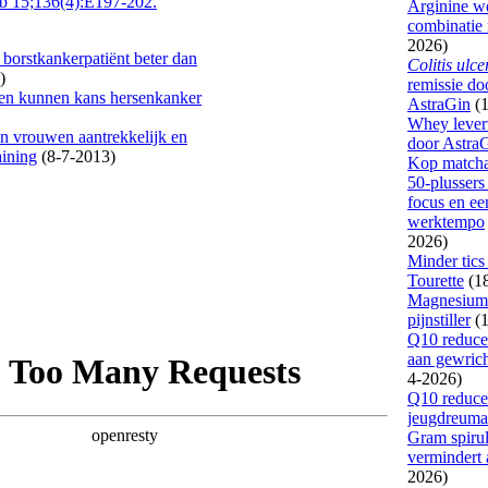
eb 15;136(4):E197-202.
borstkankerpatiënt beter dan
)
en kunnen kans hersenkanker
en vrouwen aantrekkelijk en
aining
(8-7-2013)