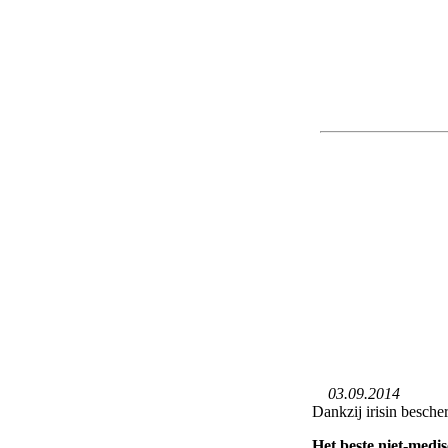
03.09.2014
Dankzij irisin besch
Het beste niet-medi