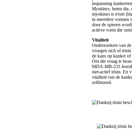
inspanning kankerrem
Myokines
, heten die,
myokines is
irisin
[hie
in meerdere vormen v
door de spieren word
actieve vorm die onts
Vitaliteit
Onderzoekers van de
vroegen zich of iris
de kans op kanker of
Om die vraag te bean
MDA-MB-231-borstkan
niet-actief irisin. En 
vitaliteit van de kan
zelfmoord.