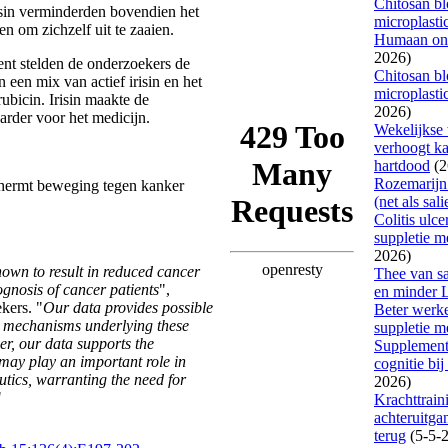
sin verminderden bovendien het
n om zichzelf uit te zaaien.
ent stelden de onderzoekers de
 een mix van actief irisin en het
ubicin. Irisin maakte de
arder voor het medicijn.
hown to result in reduced cancer
gnosis of cancer patients
",
kers. "
Our data provides possible
al mechanisms underlying these
r, our data supports the
n may play an important role in
utics, warranting the need for
"