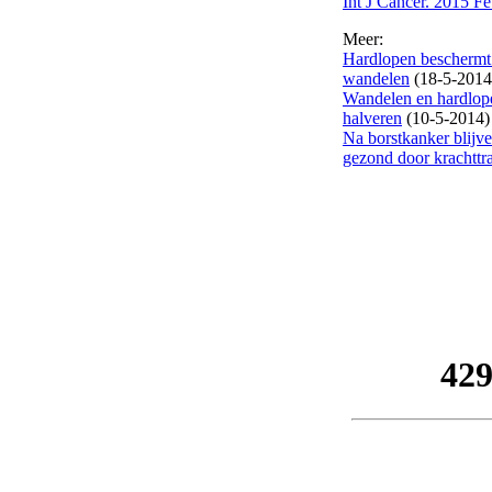
Int J Cancer. 2015 F
Meer:
Hardlopen beschermt 
wandelen
(18-5-2014
Wandelen en hardlop
halveren
(10-5-2014)
Na borstkanker blijv
gezond door krachttr