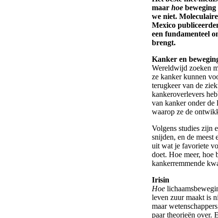
maar
hoe
beweging 
we niet. Moleculair
Mexico publiceerden
een fundamenteel o
brengt.
Kanker en bewegin
Wereldwijd zoeken m
ze kanker kunnen voo
terugkeer van de zi
kankeroverlevers hebb
van kanker onder de 
waarop ze de ontwikk
Volgens studies zijn 
snijden, en de meest 
uit wat je favoriete 
doet. Hoe meer, hoe b
kankerremmende kwal
Irisin
Hoe
lichaamsbewegin
leven zuur maakt is n
maar wetenschappers
paar theorieën over. E