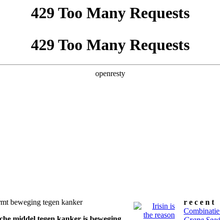
ermt beweging tegen kanker
sche middel tegen kanker is beweging,