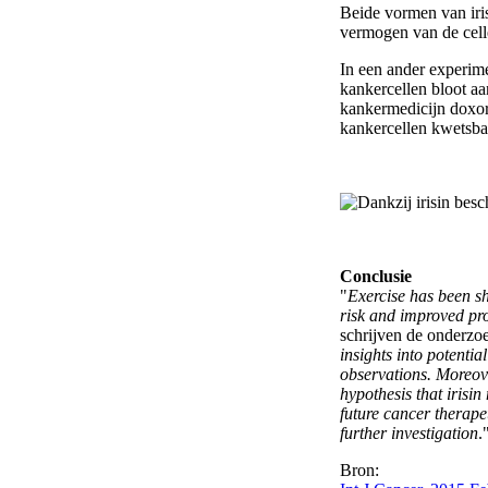
Beide vormen van iri
vermogen van de celle
In een ander experim
kankercellen bloot aan
kankermedicijn doxor
kankercellen kwetsba
Conclusie
"
Exercise has been s
risk and improved pro
schrijven de onderzoe
insights into potenti
observations. Moreove
hypothesis that irisi
future cancer therape
further investigation
.
Bron: