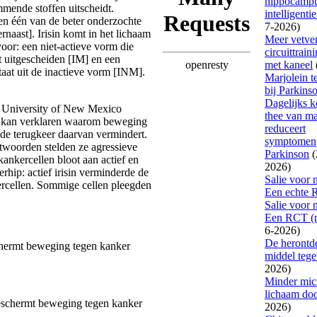
mende stoffen uitscheidt.
 en één van de beter onderzochte
rnaast]. Irisin komt in het lichaam
oor: een niet-actieve vorm die
t uitgescheiden [IM] en een
taat uit de inactieve vorm [INM].
 University of New Mexico
in kan verklaren waarom beweging
 de terugkeer daarvan vermindert.
twoorden stelden ze agressieve
kercellen bloot aan actief en
verhip: actief irisin verminderde de
kercellen. Sommige cellen pleegden