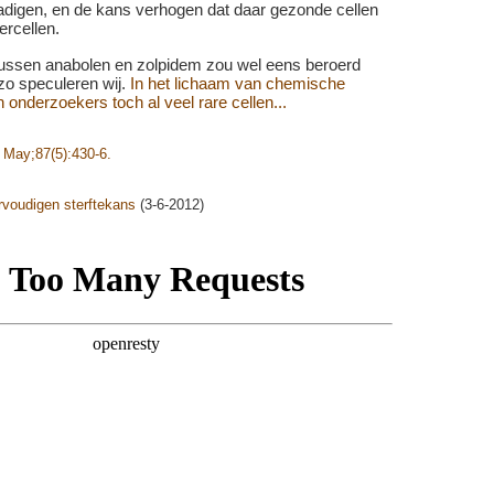
digen, en de kans verhogen dat daar gezonde cellen
ercellen.
ussen anabolen en zolpidem zou wel eens beroerd
zo speculeren wij.
In het lichaam van chemische
 onderzoekers toch al veel rare cellen...
 May;87(5):430-6.
rvoudigen sterftekans
(3-6-2012)