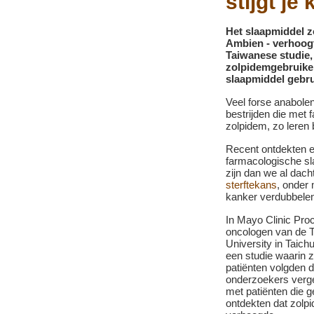
stijgt je
Het slaapmiddel z
Ambien - verhoogt
Taiwanese studie
zolpidemgebruiker
slaapmiddel gebrui
Veel forse anabol
bestrijden die met
zolpidem, zo leren 
Recent ontdekten e
farmacologische s
zijn dan we al dach
sterftekans
, onder
kanker verdubbelen
In Mayo Clinic Pro
oncologen van de 
University in Taic
een studie waarin 
patiënten volgden 
onderzoekers verg
met patiënten die g
ontdekten dat zolp