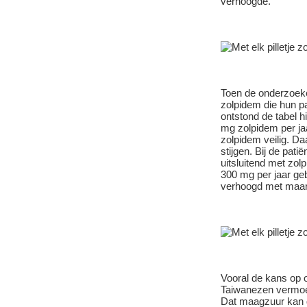
verhoogde.
Toen de onderzoek
zolpidem die hun pa
ontstond de tabel h
mg zolpidem per jaar 
zolpidem veilig. Da
stijgen. Bij de pat
uitsluitend met zol
300 mg per jaar ge
verhoogd met maar l
Vooral de kans op 
Taiwanezen vermoe
Dat maagzuur kan d