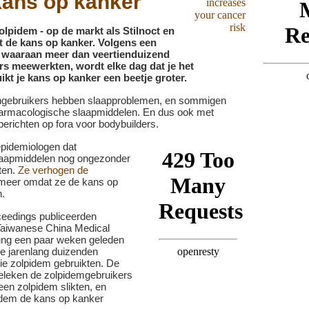
 kans op kanker
olpidem - op de markt als Stilnoct en
 de kans op kanker. Volgens een
, waaraan meer dan veertienduizend
s meewerkten, wordt elke dag dat je het
kt je kans op kanker een beetje groter.
engebruikers hebben slaapproblemen, en sommigen
 farmacologische slaapmiddelen. En dus ook met
berichten op fora voor bodybuilders.
pidemiologen dat
laapmiddelen nog ongezonder
ten.
Ze verhogen de
 meer omdat ze de kans op
.
ceedings publiceerden
Taiwanese China Medical
hung een paar weken geleden
ze jarenlang duizenden
die zolpidem gebruikten. De
eleken de zolpidemgebruikers
een zolpidem slikten, en
idem de kans op kanker