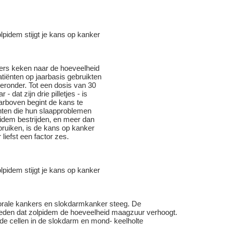
ers keken naar de hoeveelheid
tiënten op jaarbasis gebruikten
ieronder. Tot een dosis van 30
- dat zijn drie pilletjes - is
arboven begint de kans te
iënten die hun slaapproblemen
pidem bestrijden, en meer dan
bruiken, is de kans op kanker
iefst een factor zes.
orale kankers en slokdarmkanker steeg. De
den dat zolpidem de hoeveelheid maagzuur verhoogt.
e cellen in de slokdarm en mond- keelholte