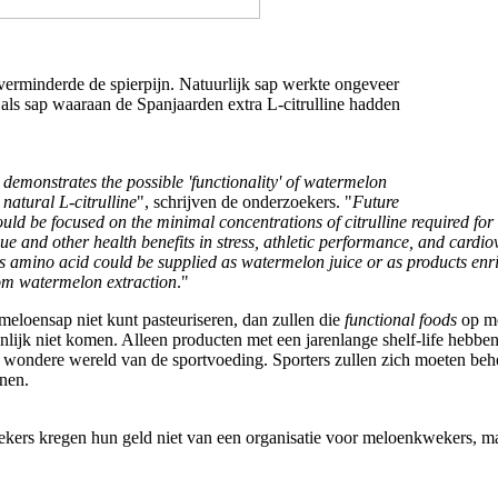
erminderde de spierpijn. Natuurlijk sap werkte ongeveer
 als sap waaraan de Spanjaarden extra L-citrulline hadden
.
 demonstrates the possible 'functionality' of watermelon
n natural L-citrulline
", schrijven de onderzoekers. "
Future
uld be focused on the minimal concentrations of citrulline required for
ue and other health benefits in stress, athletic performance, and cardi
is amino acid could be supplied as watermelon juice or as products enr
from watermelon extraction
."
 meloensap niet kunt pasteuriseren, dan zullen die
functional foods
op me
jnlijk niet komen. Alleen producten met een jarenlange shelf-life hebbe
e wondere wereld van de sportvoeding. Sporters zullen zich moeten be
nen.
kers kregen hun geld niet van een organisatie voor meloenkwekers, m