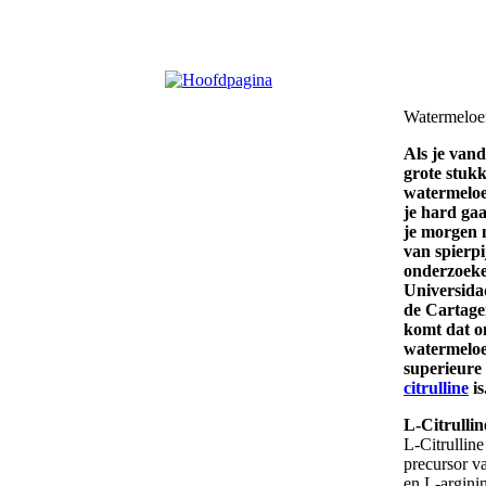
Watermeloen
Als je van
grote stuk
watermeloe
je hard gaa
je morgen 
van spierpi
onderzoeke
Universida
de Cartage
komt dat 
watermeloe
superieure
citrulline
is
L-Citrulli
L-Citrulline
precursor 
en L-argini