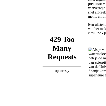
precursor v
vaatverwijd
snel afbree
met L-citrul
Een uitsteke
van het mel
citrulline -