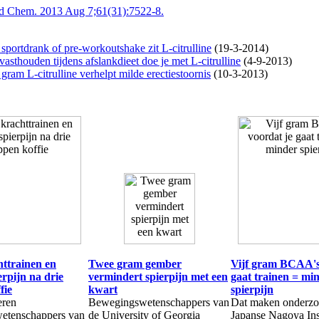
od Chem. 2013 Aug 7;61(31):7522-8.
 sportdrank of pre-workoutshake zit L-citrulline
(19-3-2014)
asthouden tijdens afslankdieet doe je met L-citrulline
(4-9-2013)
ram L-citrulline verhelpt milde erectiestoornis
(10-3-2013)
httrainen en
Twee gram gember
Vijf gram BCAA's
rpijn na drie
vermindert spierpijn met een
gaat trainen = mi
fie
kwart
spierpijn
eren
Bewegingswetenschappers van
Dat maken onderzo
etenschappers van
de University of Georgia
Japanse Nagoya Inst