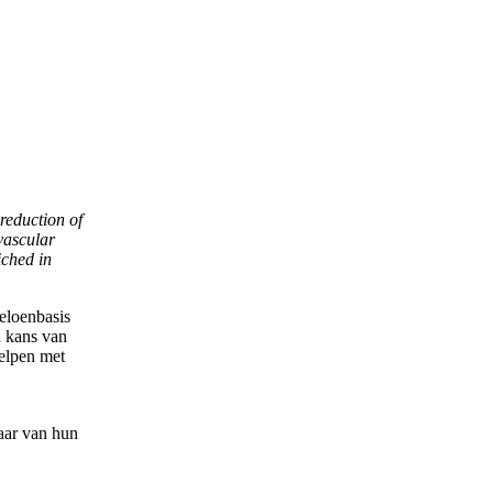
 reduction of
ovascular
iched in
loenbasis
n kans van
helpen met
aar van hun