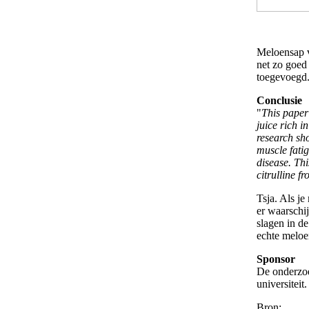
Meloensap v
net zo goed
toegevoegd
Conclusie
"
This paper
juice rich i
research sho
muscle fatig
disease. Th
citrulline 
Tsja. Als je
er waarschi
slagen in d
echte meloe
Sponsor
De onderzoe
universiteit.
Bron: