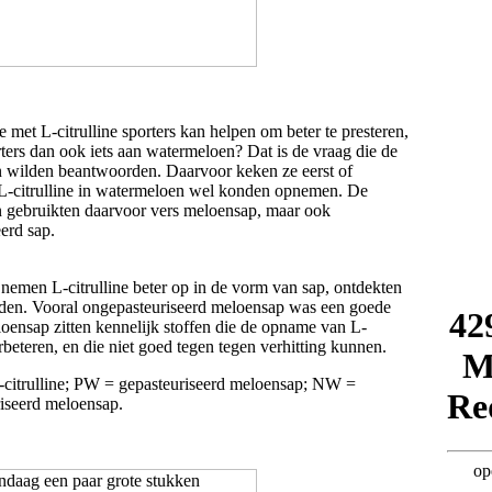
e met L-citrulline sporters kan helpen om beter te presteren,
ters dan ook iets aan watermeloen? Dat is de vraag die de
 wilden beantwoorden. Daarvoor keken ze eerst of
L-citrulline in watermeloen wel konden opnemen. De
 gebruikten daarvoor vers meloensap, maar ook
erd sap.
nemen L-citrulline beter op in de vorm van sap, ontdekten
den. Vooral ongepasteuriseerd meloensap was een goede
loensap zitten kennelijk stoffen die de opname van L-
erbeteren, en die niet goed tegen tegen verhitting kunnen.
-citrulline; PW = gepasteuriseerd meloensap; NW =
iseerd meloensap.