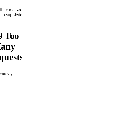
lline niet zo
an suppletie