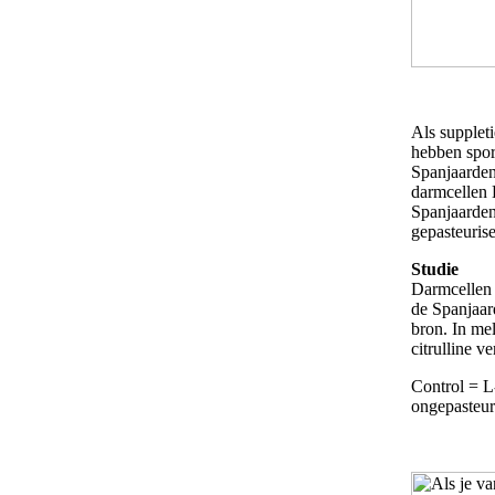
Als suppleti
hebben spor
Spanjaarden
darmcellen 
Spanjaarden
gepasteurise
Studie
Darmcellen 
de Spanjaar
bron. In me
citrulline v
Control = L
ongepasteur