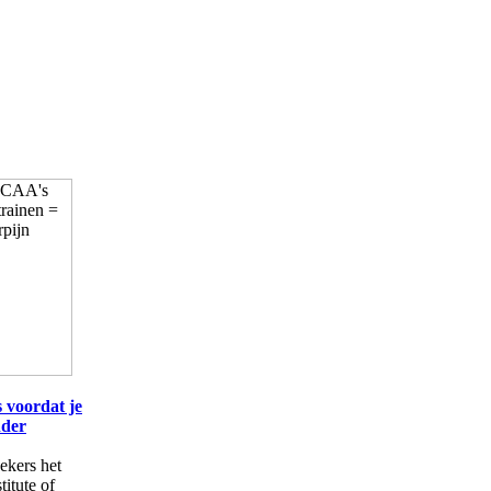
 voordat je
nder
ekers het
itute of