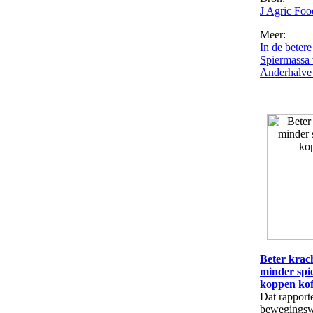
J Agric Fo
Meer:
In de betere
Spiermassa v
Anderhalve g
Beter krac
minder spie
koppen kof
Dat rapport
bewegingsw