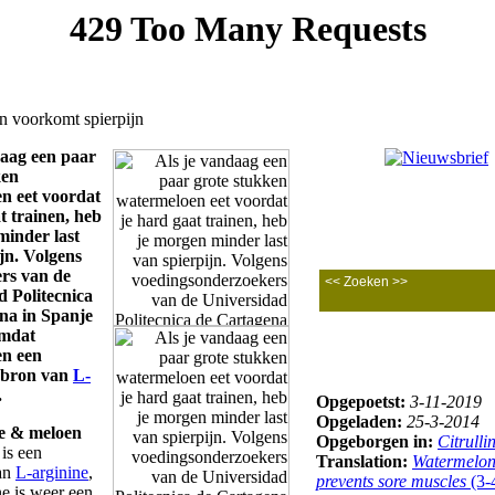
 voorkomt spierpijn
daag een paar
ken
n eet voordat
t trainen, heb
minder last
jn. Volgens
rs van de
d Politecnica
na in Spanje
omdat
n een
 bron van
L-
.
Opgepoetst:
3-11-2019
Opgeladen:
25-3-2014
ne & meloen
Opgeborgen in:
Citrulli
 is een
Translation:
Watermelo
van
L-arginine
,
prevents sore muscles
(3-
ne is weer een