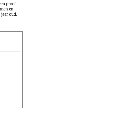
een proef
annen en
jaar oud.