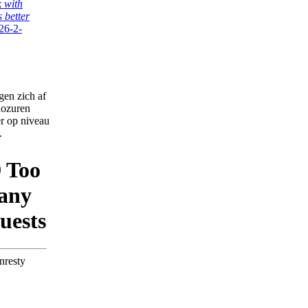
k with
 better
26-2-
gen zich af
nozuren
er op niveau
.