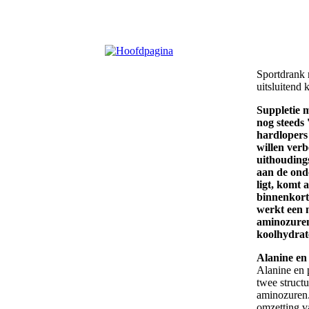
Sportdrank m
uitsluitend 
Suppletie 
nog steeds
hardlopers
willen ver
uithouding
aan de ond
ligt, komt
binnenkort
werkt een 
aminozuren
koolhydrate
Alanine en
Alanine en p
twee struct
aminozuren.
omzetting v