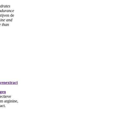
ydrates
endurance
hrijven de
nine and
e than
venextract
gen
ectieve
am arginine,
act.