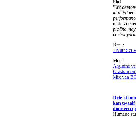
Slot
"
We demonst
maintained 
performance
onderzoeker
proline may 
carbohydrat
Bron:
J Nutr Sci 
Meer:
Arginine ve
Graskarperp
Mix van BCA
Drie kilom
kan twaalf 
door een g
Humane stu