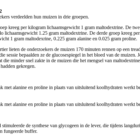
2
kers verdeelden hun muizen in drie groepen.
roep kreeg per kilogram lichaamsgewicht 1 gram maltodextrine. De tw
ilo lichaamsgewicht 1.25 gram maltodextrine. De derde groep kreeg pe
icht 1 gram maltodexrine, 0.225 gram alanine en 0.025 gram proline.
tier lieten de onderzoekers de muizen 170 minuten rennen op een tread
ie sessie bepaalden ze de glucosespiegel in het bloed van de muizen. Je
at die minder snel zakte in de muizen die het mengsel van maltodextrine
 hadden gekregen.
 stimuleerde de synthese van glycogeen in de lever, die tijdens langdur
n fungeerde buffer.