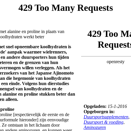
et alanine en proline in plaats van
koolhydraten werkt beter
met snel opneembare koolhydraten is
 'de' aanpak waarmee wielrenners,
 en andere duursporters hun tijden
beteren en de grenzen van hun
svermogen willen verleggen. Als het
erzoekers van het Japanse Ajinomoto
 aan die hegemonie van koolhydraten
 een einde. Volgens hun dierstudies
mengsel van koolhydraten en de
 alanine en proline stukken beter dan
n alleen.
Opgeladen:
15-1-2016
 proline
Opgeborgen in:
roline [respectievelijk de eerste en de
Duursportsupplementen
,
uurformule hieronder] zijn eenvoudige
Duursport & voeding
,
 Ze ontstaan in het lichaam door
Aminozuren
an andere aminozuren, en kunnen weer