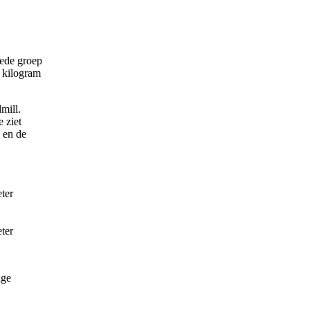
eede groep
r kilogram
mill.
 ziet
 en de
ige