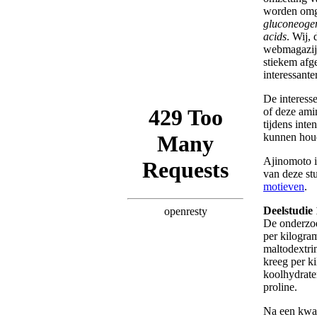
worden omge
gluconeogen
acids
. Wij,
webmagazijn
stiekem afge
interessant
De interess
of deze ami
tijdens int
kunnen houd
Ajinomoto i
van deze st
motieven
.
Deelstudie 
De onderzo
per kilogra
maltodextri
kreeg per k
koolhydrate
proline.
Na een kwar