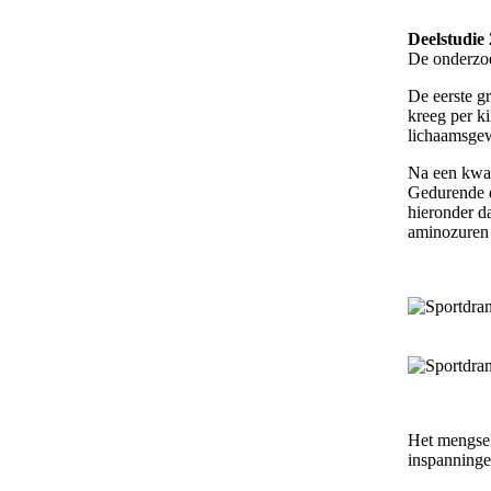
Deelstudie 
De onderzoe
De eerste g
kreeg per k
lichaamsgew
Na een kwar
Gedurende d
hieronder d
aminozuren
Het mengsel
inspanninge