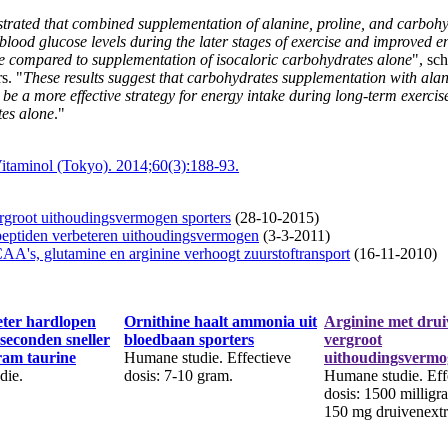
rated that combined supplementation of alanine, proline, and carboh
blood glucose levels during the later stages of exercise and improved 
 compared to supplementation of isocaloric carbohydrates alone
", sc
s. "
These results suggest that carbohydrates supplementation with ala
be a more effective strategy for energy intake during long-term exercis
es alone
."
Vitaminol (Tokyo). 2014;60(3):188-93.
rgroot uithoudingsvermogen sporters
(28-10-2015)
eptiden verbeteren uithoudingsvermogen
(3-3-2011)
A's, glutamine en arginine verhoogt zuurstoftransport
(16-11-2010)
eter hardlopen
Ornithine haalt ammonia uit
Arginine met drui
seconden sneller
bloedbaan sporters
vergroot
ram taurine
Humane studie. Effectieve
uithoudingsvermo
die.
dosis: 7-10 gram.
Humane studie. Eff
dosis: 1500 milligr
150 mg druivenextr