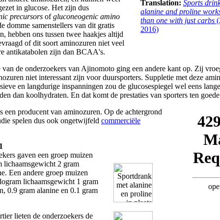
Translation:
Sports drin
zet in glucose. Het zijn dus
alanine and proline works
ic precursors
of
gluconeogenic amino
than one with just carbs
(
 de domme samenstellers van dit gratis
2016)
, hebben ons tussen twee haakjes altijd
vraagd of dit soort aminozuren niet veel
ere antikatabolen zijn dan BCAA's.
e van de onderzoekers van Ajinomoto ging een andere kant op. Zij vroe
nozuren niet interessant zijn voor duursporters. Suppletie met deze ami
ensieve en langdurige inspanningen zou de glucosespiegel wel eens lang
en dan koolhydraten. En dat komt de prestaties van sporters ten goede
s een producent van aminozuren. Op de achtergrond
udie spelen dus ook ongetwijfeld
commerciële
1
ekers gaven een groep muizen
m lichaamsgewicht 2 gram
ne. Een andere groep muizen
ilogram lichaamsgewicht 1 gram
n, 0.9 gram alanine en 0.1 gram
tier lieten de onderzoekers de