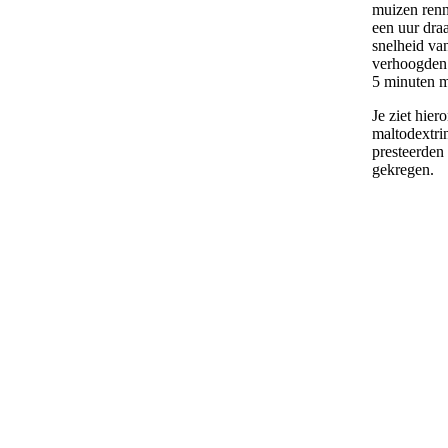
muizen renn
een uur dra
snelheid va
verhoogden 
5 minuten m
Je ziet hie
maltodextri
presteerden
gekregen.